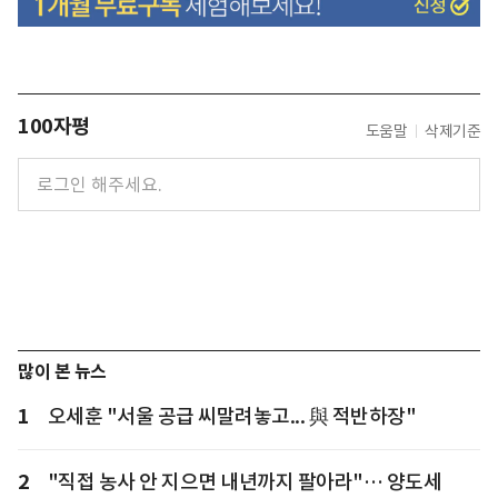
100자평
도움말
삭제기준
많이 본 뉴스
1
오세훈 "서울 공급 씨말려놓고... 與 적반하장"
2
"직접 농사 안 지으면 내년까지 팔아라"… 양도세