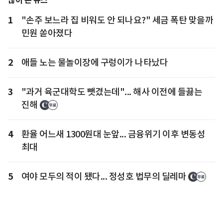
많이 본 뉴스
1
"손주 보느라 집 비워도 안 되나요?" 세금 폭탄 맞을까
민원 쏟아졌다
2
애들 노는 물놀이장에 구렁이가 나타났다
3
"과거 육군대학도 뺏겼는데"... 해사 이전에 들끓는
진해
4
환율 어느새 1300원대 눈앞... 금융위기 이후 변동성
최대
5
여야 모두의 적이 됐다... 정성호 법무의 딜레마