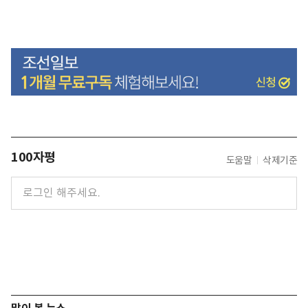
100자평
도움말
삭제기준