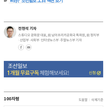
☞
'Why?' 조선일보 土日 섹션 보기
전현석 기자
스튜디오 광화문 대표, 前 남아프리카공화국 특파원, 前 정치부
·산업부·사회부·인터넷뉴스부·주말뉴스부 기자
100자평
도움말
삭제기준