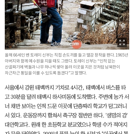
올해 66세인 벤 토레이 신부는 직접 손도끼를 들고 땔감 장작을 팬다. 1965년
아버지와 함께 예수원을 지을 때도 그랬다. 토레이 신부는 “인적 없는
산골짜기에 벽돌과 나무 하나씩 쌓아 올려 이곳을 지은 것처럼 남북한이
차근차근 통일을 이룰 수 있도록 돕겠다”고 말했다.
서울에서 강원 태백까지 기차로 4시간, 태백에서 버스를 타
고 30분을 달려 태백시 하사미동에 도착했다. 주변에 농가 서
너 채만 보이는 인적 드문 이곳에 단층짜리 학교가 덩그러니
서 있다. 운동장까지 합쳐서 축구장 절반만 하다. '생명의 강'
대안학교다. 원래 한 초등학교 분교였으나 학생 수가 적어지