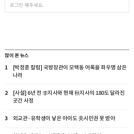
많이 본 뉴스
1
[박정훈 칼럼] 국방장관이 모택동 어록을 좌우명 삼은
나라
2
[사설] 6년 전 李지사와 현재 秋지사의 180도 달라진
곳간 사정
3
외교관·유학생이 낳은 아이도 美시민권 못 받아