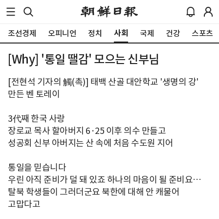
사회
조선경제
오피니언
정치
국제
건강
스포츠
[Why] '통일 땔감' 모으는 신부님
[전현석 기자의 觸(촉)] 태백 산골 대안학교 '생명의 강'
만든 벤 토레이
3代째 한국 사랑
장로교 목사 할아버지 6·25 이후 의수 만들고
성공회 신부 아버지는 산 속에 처음 수도원 지어
통일을 믿습니다
우린 아직 준비가 덜 돼 있죠 하나의 마음이 될 준비요…
탈북 학생들이 그러더군요 북한에 대해 안 캐물어
고맙다고