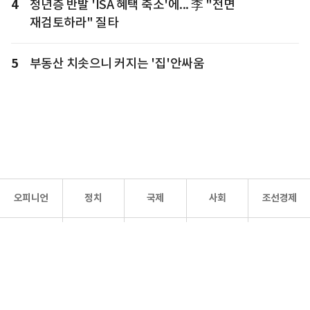
4
청년층 반발 'ISA 혜택 축소'에... 李 "전면
재검토하라" 질타
5
부동산 치솟으니 커지는 '집'안싸움
오피니언
정치
국제
사회
조선경제
문화·
조선
스포츠
건강
조선몰
연예
리더스
조선일보 공식 SNS