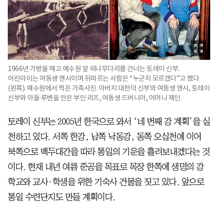
1966년 가방을 메고 예수원 앞 외나무다리를 건너는 토레이 신부.
어린아이는 여동생 옌시이며 뒤따르는 사람은 “누군지 모르겠다”고 했다
(왼쪽). 예수원에서 찍은 가족사진. 아버지 대천덕 신부와 여동생 옌시, 토레이
신부와 아들 루벤을 안은 부인 리즈, 여동생 드버니아, 어머니 제인.
토레이 신부는 2005년 한국으로 와서 ‘네 번째 강 계획’을 실
천하고 있다. 서쪽 한강, 남쪽 낙동강, 동쪽 오십천에 이어
북쪽으로 백두대간을 따라 통일의 기운을 흘려보내겠다는 것
이다. 현재 내년 여름 준공을 목표로 목장 한쪽에 생명의 강
학교와 교사·학생을 위한 기숙사 건물을 짓고 있다. 앞으로
통일 수련단지도 만들 계획이다.