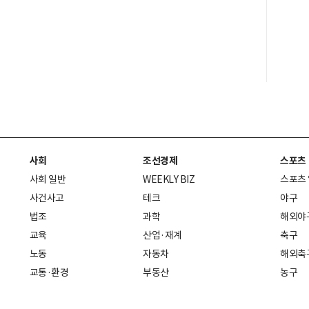
사회
조선경제
스포츠
사회 일반
WEEKLY BIZ
스포츠
사건사고
테크
야구
법조
과학
해외야
교육
산업·재계
축구
노동
자동차
해외축
교통·환경
부동산
농구
복지·의료
생활경제
배구