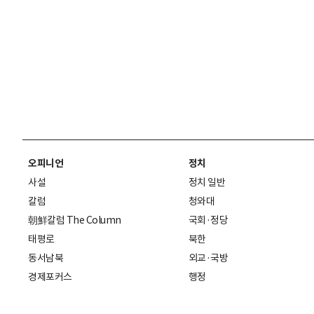
오피니언
정치
사설
정치 일반
칼럼
청와대
朝鮮칼럼 The Column
국회·정당
태평로
북한
동서남북
외교·국방
경제포커스
행정
만물상