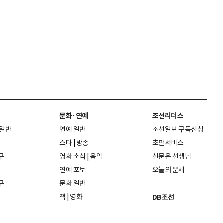
문화·연예
조선리더스
 일반
연예 일반
조선일보 구독신청
스타
|
방송
초판서비스
구
영화 소식
|
음악
신문은 선생님
연예 포토
오늘의 운세
구
문화 일반
책
|
영화
DB조선
음악
|
공연
지면 PDF보기