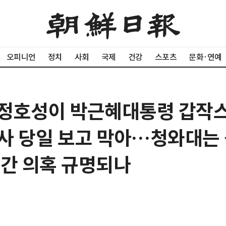
오피니언
정치
사회
국제
건강
스포츠
문화·연예
"정호성이 박근혜대통령 갑작
사 당일 보고 막아…청와대는
시간 의혹 규명되나