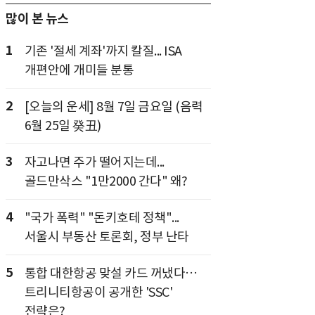
많이 본 뉴스
1
기존 '절세 계좌'까지 칼질... ISA
개편안에 개미들 분통
2
[오늘의 운세] 8월 7일 금요일 (음력
6월 25일 癸丑)
3
자고나면 주가 떨어지는데...
골드만삭스 "1만2000 간다" 왜?
4
"국가 폭력" "돈키호테 정책"...
서울시 부동산 토론회, 정부 난타
5
통합 대한항공 맞설 카드 꺼냈다…
트리니티항공이 공개한 'SSC'
전략은?