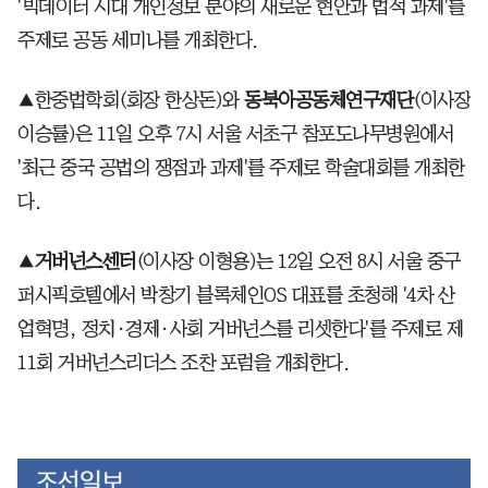
'빅데이터 시대 개인정보 분야의 새로운 현안과 법적 과제'를
주제로 공동 세미나를 개최한다.
▲한중법학회(회장 한상돈)와
동북아공동체연구재단
(이사장
이승률)은 11일 오후 7시 서울 서초구 참포도나무병원에서
'최근 중국 공법의 쟁점과 과제'를 주제로 학술대회를 개최한
다.
▲
거버넌스센터
(이사장 이형용)는 12일 오전 8시 서울 중구
퍼시픽호텔에서 박창기 블록체인OS 대표를 초청해 '4차 산
업혁명, 정치·경제·사회 거버넌스를 리셋한다'를 주제로 제
11회 거버넌스리더스 조찬 포럼을 개최한다.