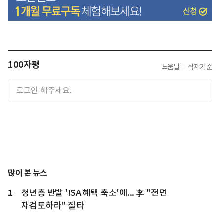
100자평
도움말
삭제기준
많이 본 뉴스
1
청년층 반발 'ISA 혜택 축소'에... 李 "전면
재검토하라" 질타