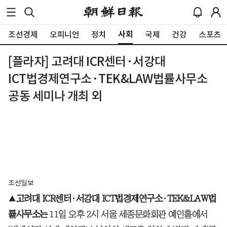
사회
조선경제
오피니언
정치
국제
건강
스포츠
[플라자] 고려대 ICR센터·서강대
ICT법경제연구소·TEK&LAW법률사무소
공동 세미나 개최 외
조선일보
▲
고려대 ICR센터·서강대 ICT법경제연구소·TEK&LAW법
률사무소는
11일 오후 2시 서울 세종문화회관 예인홀에서