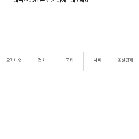
데뷔전...AT는 맨시티에 1대3 패배
오피니언
정치
국제
사회
조선경제
문화·
조선
스포츠
건강
조선몰
연예
리더스
조선일보 공식 SNS
개인정보처리방침
사이트맵
Copyright 조선일보 All rights reserved. 무단 전재 및 재배포 금지.