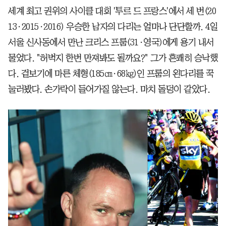
세계 최고 권위의 사이클 대회 '투르 드 프랑스'에서 세 번(20
13·2015·2016) 우승한 남자의 다리는 얼마나 단단할까. 4일
서울 신사동에서 만난 크리스 프룸(31·영국)에게 용기 내서
물었다. "허벅지 한번 만져봐도 될까요?" 그가 흔쾌히 승낙했
다. 겉보기에 마른 체형(185㎝·68㎏)인 프룸의 왼다리를 꾹
눌러봤다. 손가락이 들어가질 않는다. 마치 돌덩이 같았다.