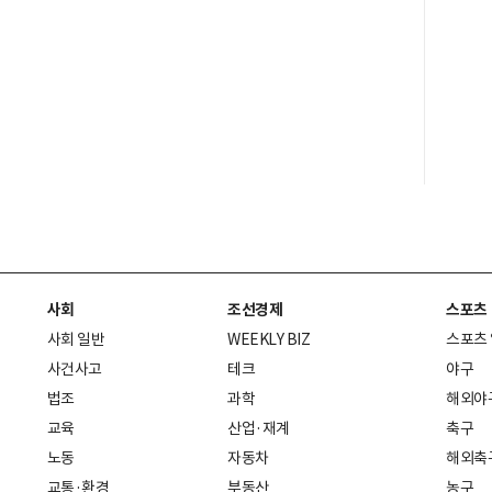
사회
조선경제
스포츠
사회 일반
WEEKLY BIZ
스포츠
사건사고
테크
야구
법조
과학
해외야
교육
산업·재계
축구
노동
자동차
해외축
교통·환경
부동산
농구