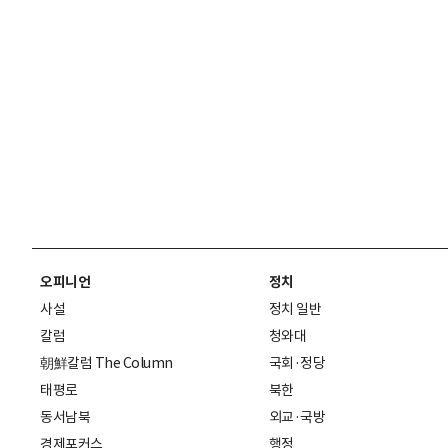
오피니언
정치
사설
정치 일반
칼럼
청와대
朝鮮칼럼 The Column
국회·정당
태평로
북한
동서남북
외교·국방
경제포커스
행정