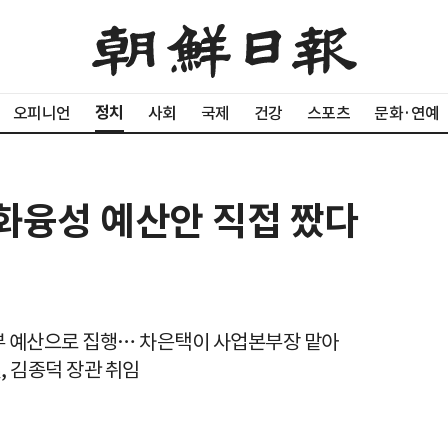
정치
오피니언
사회
국제
건강
스포츠
문화·연예
문화융성 예산안 직접 짰다
부 예산으로 집행… 차은택이 사업본부장 맡아
질, 김종덕 장관 취임