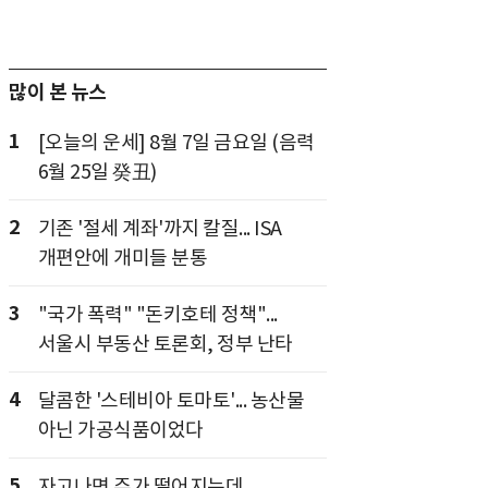
많이 본 뉴스
1
[오늘의 운세] 8월 7일 금요일 (음력
6월 25일 癸丑)
2
기존 '절세 계좌'까지 칼질... ISA
개편안에 개미들 분통
3
"국가 폭력" "돈키호테 정책"...
서울시 부동산 토론회, 정부 난타
4
달콤한 '스테비아 토마토'... 농산물
아닌 가공식품이었다
5
자고나면 주가 떨어지는데...