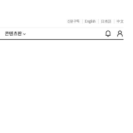
신문구독
|
English
|
日本語
|
中文
콘텐츠판