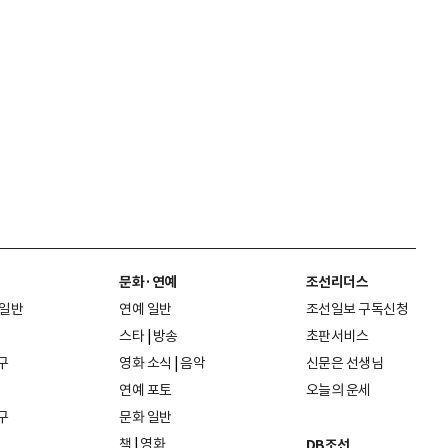
문화·연예
조선리더스
 일반
연예 일반
조선일보 구독신청
스타
|
방송
초판서비스
구
영화 소식
|
음악
신문은 선생님
연예 포토
오늘의 운세
구
문화 일반
책
|
영화
DB조선