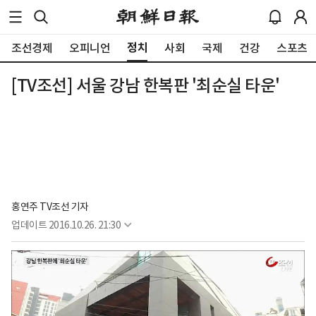
정치
조선경제
오피니언
사회
국제
건강
스포츠
[TV조선] 서울 강남 한복판 '최순실 타운'
홍연주 TV조선 기자
업데이트
2016.10.26. 21:30