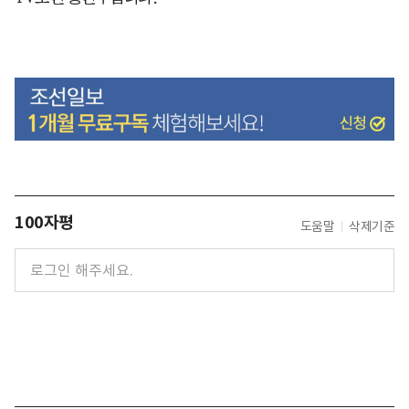
100자평
도움말
삭제기준