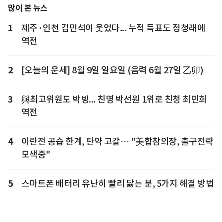
많이 본 뉴스
1
제주·인천 김민석이 웃었다... 누적 득표도 정청래에
역전
2
[오늘의 운세] 8월 9일 일요일 (음력 6월 27일 乙卯)
3
與최고위원도 박빙... 친명 박선원 1위로 친청 최민희
역전
4
이란전 공습 한계, 탄약 고갈… "美합참의장, 출구전략
모색중"
5
스마트폰 배터리 유난히 빨리 닳는 분, 5가지 해결 방법