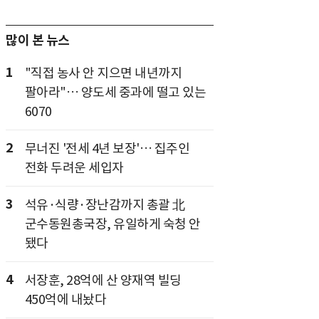
많이 본 뉴스
1
"직접 농사 안 지으면 내년까지
팔아라"… 양도세 중과에 떨고 있는
6070
2
무너진 '전세 4년 보장'… 집주인
전화 두려운 세입자
3
석유·식량·장난감까지 총괄 北
군수동원총국장, 유일하게 숙청 안
됐다
4
서장훈, 28억에 산 양재역 빌딩
450억에 내놨다