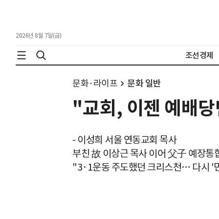
2026년 8월 7일(금)
조선경제
문화·라이프
문화 일반
"교회, 이젠 예배
- 이성희 서울 연동교회 목사
부친 故 이상근 목사 이어 父子 예장통합
"3·1운동 주도했던 크리스천… 다시 '