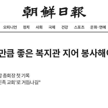
오피니언
정치
사회
국제
건강
스포츠
문화·연예
당만큼 좋은 복지관 지어 봉사해
 총회장 첫 기록
민족 교회'로 거듭나길"