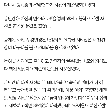
다비치 강민경의 우월한 과거 사진이 재조명되고 있다.
강민경은 자신의 인스타그램을 통해 과거 고등학교 시절 사
진을 공개해 눈길을 끌었다.
공개된 사진 속 강민경은 단정하게 교복을 차려입은 채 빨간
장미 바구니를 들고 카메라를 응시하고 있다.
특히 과거임에도 불구하고 강민경의 굴욕없는 미모와 지금보
다 앳된 얼굴이 네티즌의 눈길을 사로잡았다.
강민경의 과거 사진을 본 네티즌들은 "솔직히 이때가 더 예
쁨" "고등학생 땐 원래 다 흑역산데..이분 예외" "강민경 레전
드 얼짱 시절" "리즈시절" "꽃이 얼굴에 가린다" "이누나 볼라
고 세화여고쪽만 하염없이 바라봤는데" "싸이월드 여신시절"