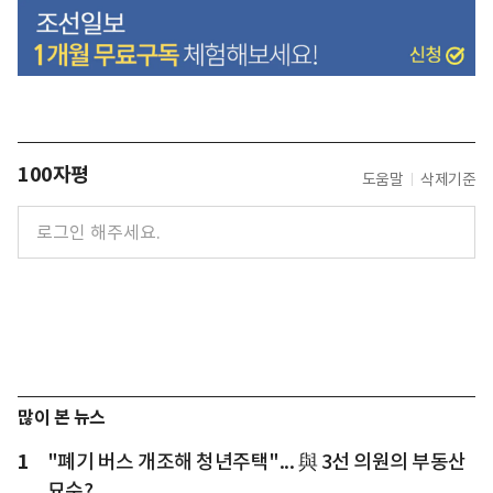
100자평
도움말
삭제기준
많이 본 뉴스
1
"폐기 버스 개조해 청년주택"... 與 3선 의원의 부동산
묘수?