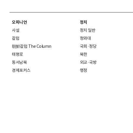
오피니언
정치
사설
정치 일반
칼럼
청와대
朝鮮칼럼 The Column
국회·정당
태평로
북한
동서남북
외교·국방
경제포커스
행정
만물상
에스프레소
국제
데스크에서
국제 일반
기자의 시각
미국
특파원 칼럼
중국
|
일본
기자수첩
아시아
팔면봉
유럽