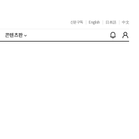
신문구독
|
English
|
日本語
|
中文
콘텐츠판