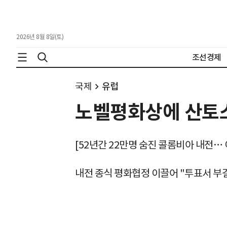
2026년 8월 8일(토)
조선경제
국제
유럽
노벨평화상에 산토
[52년간 22만명 숨진 콜롬비아 내전…
내전 종식 평화협정 이끌어 "투표서 부