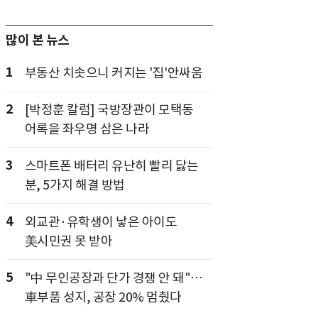
많이 본 뉴스
1
부동산 치솟으니 커지는 '집'안싸움
2
[박정훈 칼럼] 국방장관이 모택동
어록을 좌우명 삼은 나라
3
스마트폰 배터리 유난히 빨리 닳는
분, 5가지 해결 방법
4
외교관·유학생이 낳은 아이도
美시민권 못 받아
5
"中 무인공장과 단가 경쟁 안 돼"…
車부품 성지, 공장 20% 멈췄다