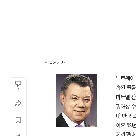
장일현 기자
노르웨이 
속된 콜롬
0
마누엘 산
평화상 수
대 반군 
이후 52
체결했다