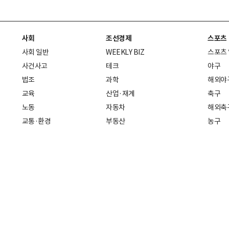
사회
조선경제
스포츠
사회 일반
WEEKLY BIZ
스포츠
사건사고
테크
야구
법조
과학
해외야
교육
산업·재계
축구
노동
자동차
해외축
교통·환경
부동산
농구
복지·의료
생활경제
배구
취업
중기·벤처
골프
피플
스타트업 취중잡담
스포츠
부음·인사
경제 일반
아무튼, 주말
머니
건강
전국
증권·금융
조선몰
국제경제