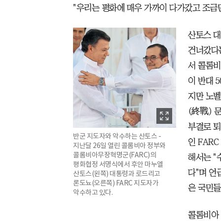
"우리는 평화에 매우 가까이 다가갔고 조금만
산토스 대
건너갔다는
서 콜롬비
이 반대 5
지만 노벨
(終戰) 
부결로 퇴
반군 지도자와 악수하는 산토스 -
인 FAR
지난달 26일 열린 콜롬비아 정부와
콜롬비아무장혁명군(FARC)의
해서는 "
평화협정 서명식에서 후안 마누엘
다"며 언
산토스(왼쪽) 대통령과 로드리고
론도뇨(오른쪽) FARC 지도자가
은 국민들
악수하고 있다.
콜롬비아 