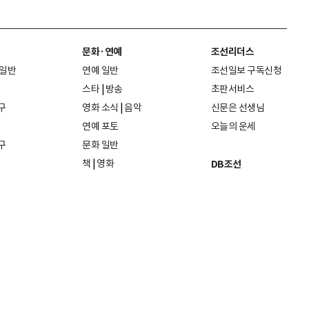
문화·연예
조선리더스
 일반
연예 일반
조선일보 구독신청
스타
|
방송
초판서비스
구
영화 소식
|
음악
신문은 선생님
연예 포토
오늘의 운세
구
문화 일반
책
|
영화
DB조선
음악
|
공연
지면 PDF보기
미술·전시
인물검색
포토
종교·학술
사진검색
방송·미디어
뉴스 라이브러리
건축·디자인
뉴스Q
패션·뷰티
뉴스레터
여행
|
음식·맛집