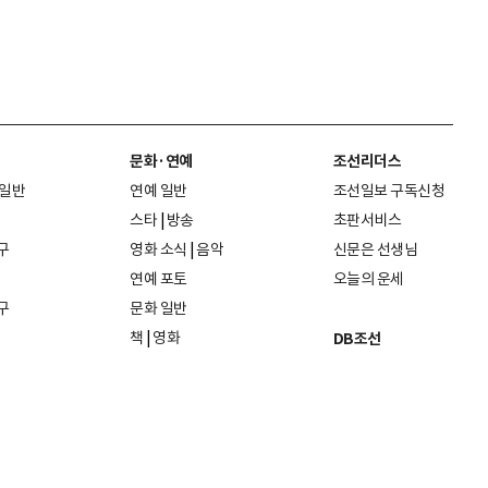
문화·연예
조선리더스
 일반
연예 일반
조선일보 구독신청
스타
|
방송
초판서비스
구
영화 소식
|
음악
신문은 선생님
연예 포토
오늘의 운세
구
문화 일반
책
|
영화
DB조선
음악
|
공연
지면 PDF보기
미술·전시
인물검색
포토
종교·학술
사진검색
방송·미디어
뉴스 라이브러리
건축·디자인
뉴스Q