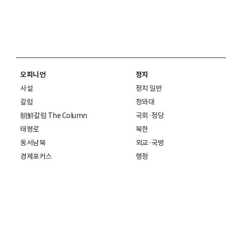
오피니언
정치
사설
정치 일반
칼럼
청와대
朝鮮칼럼 The Column
국회·정당
태평로
북한
동서남북
외교·국방
경제포커스
행정
만물상
에스프레소
국제
데스크에서
국제 일반
기자의 시각
미국
특파원 칼럼
중국
|
일본