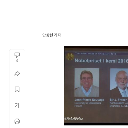
안상현 기자
0