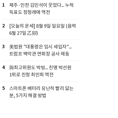
1
제주·인천 김민석이 웃었다... 누적
득표도 정청래에 역전
2
[오늘의 운세] 8월 9일 일요일 (음력
6월 27일 乙卯)
3
美법원 "대통령은 임시 세입자"...
트럼프 백악관 연회장 공사 제동
4
與최고위원도 박빙... 친명 박선원
1위로 친청 최민희 역전
5
스마트폰 배터리 유난히 빨리 닳는
분, 5가지 해결 방법