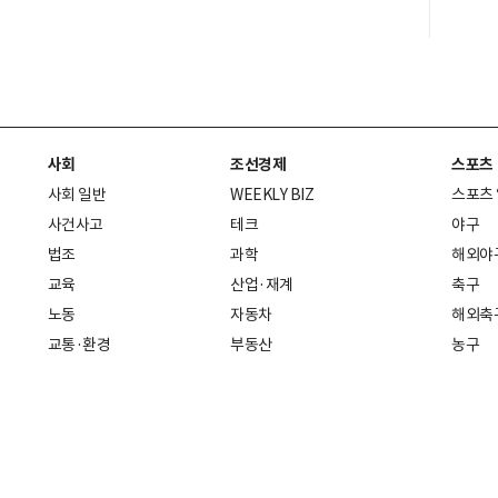
사회
조선경제
스포츠
사회 일반
WEEKLY BIZ
스포츠
사건사고
테크
야구
법조
과학
해외야
교육
산업·재계
축구
노동
자동차
해외축
교통·환경
부동산
농구
복지·의료
생활경제
배구
취업
중기·벤처
골프
피플
스타트업 취중잡담
스포츠
부음·인사
경제 일반
아무튼, 주말
머니
건강