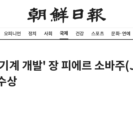
국제
오피니언
정치
사회
건강
스포츠
문화·연예
계 개발' 장 피에르 소바주(Je
 수상