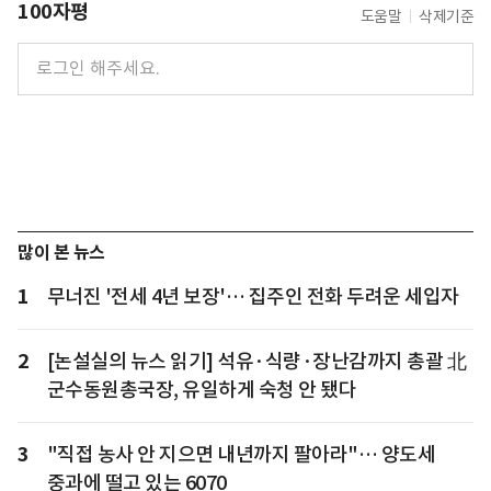
100자평
도움말
삭제기준
많이 본 뉴스
1
무너진 '전세 4년 보장'… 집주인 전화 두려운 세입자
2
[논설실의 뉴스 읽기] 석유·식량·장난감까지 총괄 北
군수동원총국장, 유일하게 숙청 안 됐다
3
"직접 농사 안 지으면 내년까지 팔아라"… 양도세
중과에 떨고 있는 6070