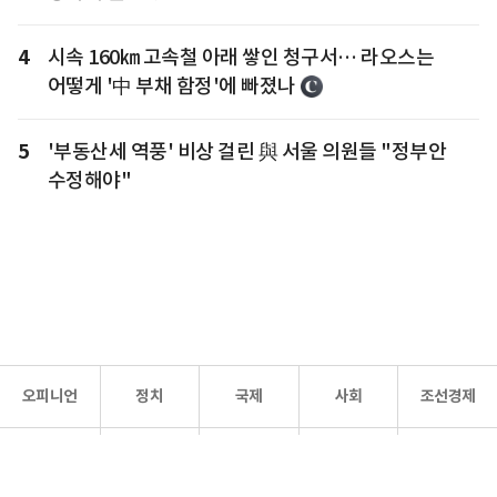
4
시속 160㎞ 고속철 아래 쌓인 청구서… 라오스는
어떻게 '中 부채 함정'에 빠졌나
5
'부동산세 역풍' 비상 걸린 與 서울 의원들 "정부안
수정해야"
오피니언
정치
국제
사회
조선경제
문화·
조선
스포츠
건강
조선몰
연예
리더스