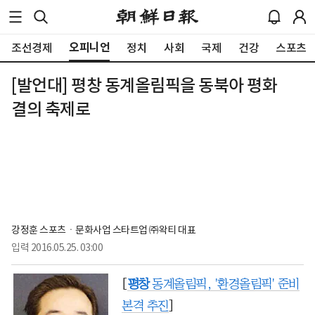
오피니언
조선경제
정치
사회
국제
건강
스포츠
[발언대] 평창 동계올림픽을 동북아 평화
결의 축제로
강정훈 스포츠ㆍ문화사업 스타트업 ㈜왁티 대표
입력
2016.05.25. 03:00
[
평창
동계올림픽, '환경올림픽' 준비
본격 추진
]