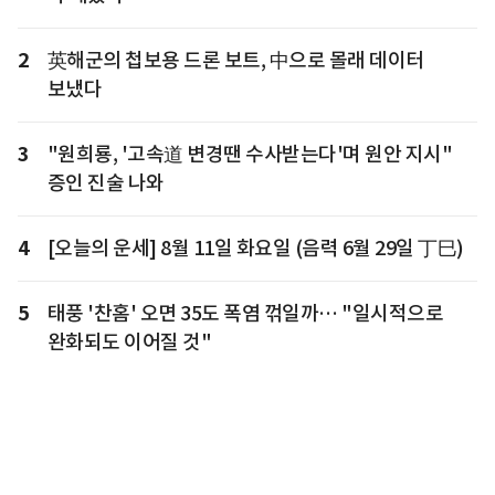
2
英해군의 첩보용 드론 보트, 中으로 몰래 데이터
보냈다
3
"원희룡, '고속道 변경땐 수사받는다'며 원안 지시"
증인 진술 나와
4
[오늘의 운세] 8월 11일 화요일 (음력 6월 29일 丁巳)
5
태풍 '찬홈' 오면 35도 폭염 꺾일까… "일시적으로
완화되도 이어질 것"