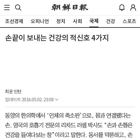
국제
조선경제
오피니언
정치
사회
건강
스포츠
손끝이 보내는 건강의 적신호 4가지
최운 인턴
업데이트
2016.05.02. 23:08
동양의 한의학에서 ‘인체의 축소판’으로, 몸과 연결됐다는
손. 영국의 호흡기 전문의 리차드 러셀 박사도 “손과 손톱은
건강을 들여다보는 창”이라고 말한다. 동서를 막론하고, 손