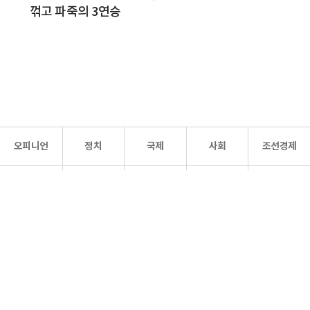
꺾고 파죽의 3연승
오피니언
정치
국제
사회
조선경제
문화·
조선
스포츠
건강
조선몰
연예
리더스
조선일보 공식 SNS
개인정보처리방침
사이트맵