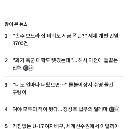
많이 본 뉴스
1
"손주 보느라 집 비워도 세금 폭탄?" 세제 개편 민원
3700건
2
"과거 육군 대학도 뺏겼는데"... 해사 이전에 들끓는
진해
3
"너도 얼마나 더웠으면…" 물놀이장서 수영 즐긴
구렁이
4
여야 모두의 적이 됐다... 정성호 법무의 딜레마
5
거침없는 U-17 여자배구, 세계선수권에서 이탈리아