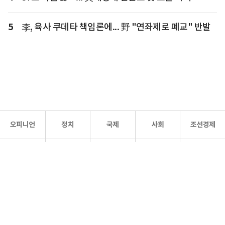
5
李, 육사 쿠데타 책임론에... 野 "연좌제로 폐교" 반발
오피니언
정치
국제
사회
조선경제
문화·
조선
스포츠
건강
조선몰
연예
리더스
조선일보 공식 SNS