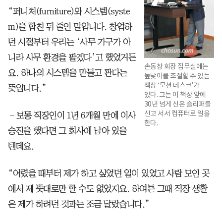
“퍼니처(furniture)와 시스템(syste
m)을 합친 뒤 줄인 말입니다. 창업하
던 시절부터 우리는 ‘사무 가구가 아
니라 사무 환경을 팔겠다’고 했었거든
손동창 회장 집무실에는
요. 하나의 시스템을 만들고 판다는
높낮이를 조절할 수 있는
책상 ‘모션 데스크’가
뜻입니다.”
있다. 그는 이 책상 앞에
30년 넘게 신은 슬리퍼를
신고 서서 컴퓨터로 일을
―보통 직장인이 1년 6개월 만에 이사
한다.
승진을 했다면 그 회사에 남아 있을
텐데요.
“어렸을 때부터 제가 하고 싶었던 일이 있었고 사람 모인 곳
에서 제 뜻대로만 할 수도 없었지요. 하여튼 그때 직장 생활
은 제가 하려던 것과는 조금 달랐습니다.”