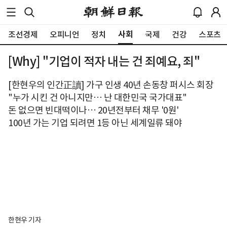
사회
조선경제
오피니언
정치
국제
건강
스포츠
[Why] "기업이 적자 내는 건 죄예요, 죄"
[한현우의 인간正讀] 가구 인생 40년 손동창 퍼시스 회장
"누가 시킨 건 아니지만… 난 대한민국 국가대표"
돈 없으면 빈대떡이나… 20년전부터 채무 '0원'
100년 가는 기업 되려면 1등 아닌 세계일류 돼야
한현우 기자