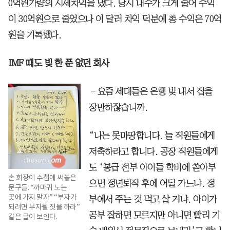
0억원가량의 시세차익을 냈다. 당시 내수가 크게 줄어 수익
이 30억원으로 줄었으나 이 달러 차익 덕분에 총 수익은 70억
원을 기록했다.
IMF 때도 빚 한 푼 없던 회사
―요즘 세대들은 은행 빚 내서 집을
장만하잖습니까.
“나는 못마땅합니다. 늘 직원들에게
저축하라고 합니다. 공장 직원들에게
도 ‘봉급 전부 아이들 학비에 쏟아부
손 회장이 수첩에 써놓은
으면 정년퇴직 후에 어딜 가느냐. 정
문구들. “까마귀 노는
곳에 가지 말자” “부자가
부에서 주는 것 먹고 살 거냐. 아이가
되려면 부자될 짓을 하라”
공부 잘하면 모르지만 아니면 빨리 기
같은 글이 보인다.