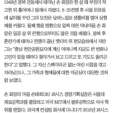
1948년 경북 안동에서 태어난 손 회장은 한 살 때 부친이 작
고한 뒤 홀어머니 밑에서 자랐다. 6·25전쟁 후 서울 돈암동
에 삶터를 꾸린 그의 모친은 삯바느질로 생활비를 벌어 삼형
제를 키웠다. 둘째 형을 병환으로 일찍 여읜 막내아들 손 회
장은 일곱 살 위 큰형으로부터도 많은 것을 배웠다. 광복 후
혼란기에 태어나 전쟁이 끝난 잿더미 위 편모슬하에서 자란
그는 "충남 천안공원묘지에 계신 어머니께 지금도 큰 변화나
고민이 있을 때마다 찾아가서 보고 드리고 또 기도도 올리곤
한다"고 말했다. 그 자신 스펙이라곤 없는 어린 시절을 겪고
자라났으나, 그 가족과 형제들에 대한 자긍심이 대단한 것처
럼 보였다.
손 회장의 아들 손태희(36) 퍼시스 경영기획실장은 서울대
재료공학과를 졸업하고 미국 MIT에서 물류공학으로 석사 학
위를 받았다. 외국계 컨설팅 회사에 다니다가 2010년 퍼시스