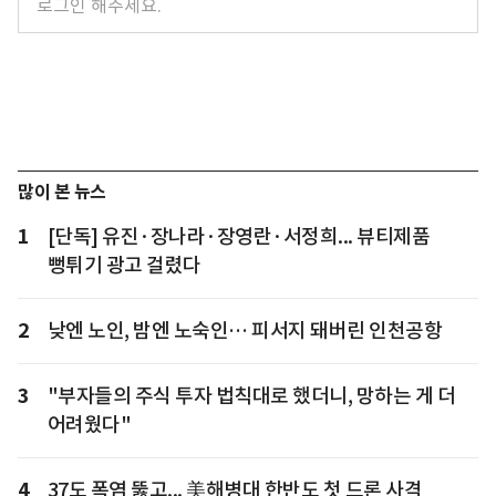
많이 본 뉴스
1
[단독] 유진·장나라·장영란·서정희... 뷰티제품
뻥튀기 광고 걸렸다
2
낮엔 노인, 밤엔 노숙인… 피서지 돼버린 인천공항
3
"부자들의 주식 투자 법칙대로 했더니, 망하는 게 더
어려웠다"
4
37도 폭염 뚫고... 美해병대 한반도 첫 드론 사격