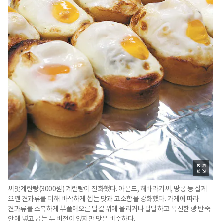
씨앗계란빵(3000원) 계란빵이 진화했다. 아몬드, 해바라기씨, 땅콩 등 잘게
으깬 견과류를 더해 바삭하게 씹는 맛과 고소함을 강화했다. 가게에 따라
견과류를 소복하게 부풀어오른 달걀 위에 올리거나 달달하고 폭신한 빵 반죽
안에 넣고 굽는 두 버전이 있지만 맛은 비슷하다.