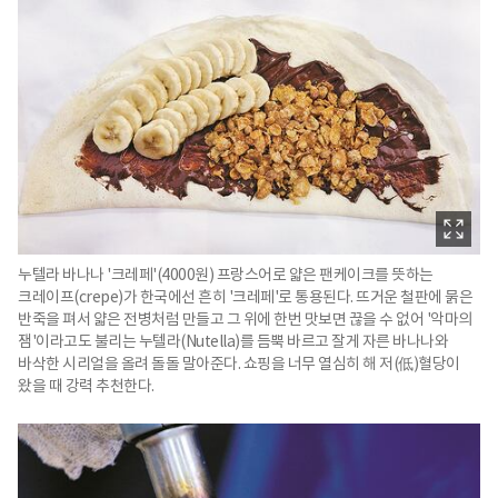
누텔라 바나나 '크레페'(4000원) 프랑스어로 얇은 팬케이크를 뜻하는
크레이프(crepe)가 한국에선 흔히 '크레페'로 통용된다. 뜨거운 철판에 묽은
반죽을 펴서 얇은 전병처럼 만들고 그 위에 한번 맛보면 끊을 수 없어 '악마의
잼'이라고도 불리는 누텔라(Nutella)를 듬뿍 바르고 잘게 자른 바나나와
바삭한 시리얼을 올려 돌돌 말아준다. 쇼핑을 너무 열심히 해 저(低)혈당이
왔을 때 강력 추천한다.