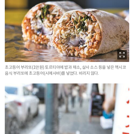
초고등어 부리또(1만원) 토르티야에 밥과 채소, 살사 소스 등을 넣은 멕시코
음식 부리또에 초고등어(시메사바)를 넣었다. 비리지 않다.