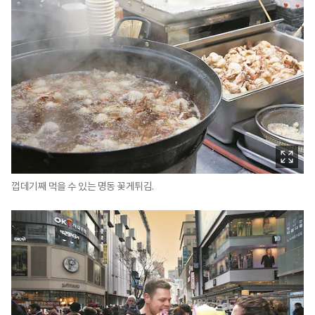
껍데기째 먹을 수 있는 명동 꽃게튀김.