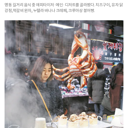
명동 길거리 음식 중 애피타이저·메인·디저트를 골라봤다. 치즈구이, 유자 닭
강정,떡갈비 완자, 누텔라 바나나 크레페, 크루아상 붕어빵.