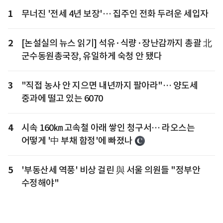
1
무너진 '전세 4년 보장'… 집주인 전화 두려운 세입자
2
[논설실의 뉴스 읽기] 석유·식량·장난감까지 총괄 北
군수동원총국장, 유일하게 숙청 안 됐다
3
"직접 농사 안 지으면 내년까지 팔아라"… 양도세
중과에 떨고 있는 6070
4
시속 160㎞ 고속철 아래 쌓인 청구서… 라오스는
어떻게 '中 부채 함정'에 빠졌나
5
'부동산세 역풍' 비상 걸린 與 서울 의원들 "정부안
수정해야"