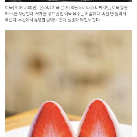
어묵(700~2500원) '몬스터 어묵'은 2500원으로 다소 비싸지만, 어묵 함량
90%를 자랑한다. 꽃게를 넣고 끓인 어묵 육수는 매콤하다. 속을 뻥 뚫리게
해준다. 부산에서 유명한 물떡도 있다. 정종과 와인도 판다.