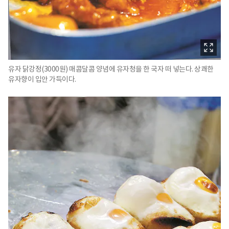
유자 닭강정(3000원) 매콤달콤 양념에 유자청을 한 국자 떠 넣는다. 상쾌한
유자향이 입안 가득이다.