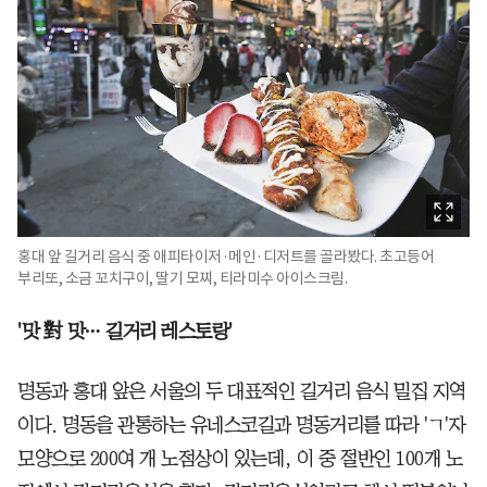
홍대 앞 길거리 음식 중 애피타이저·메인·디저트를 골라봤다. 초고등어
부리또, 소금 꼬치구이, 딸기 모찌, 티라미수 아이스크림.
'맛 對 맛… 길거리 레스토랑'
명동과 홍대 앞은 서울의 두 대표적인 길거리 음식 밀집 지역
이다. 명동을 관통하는 유네스코길과 명동거리를 따라 'ㄱ'자
모양으로 200여 개 노점상이 있는데, 이 중 절반인 100개 노