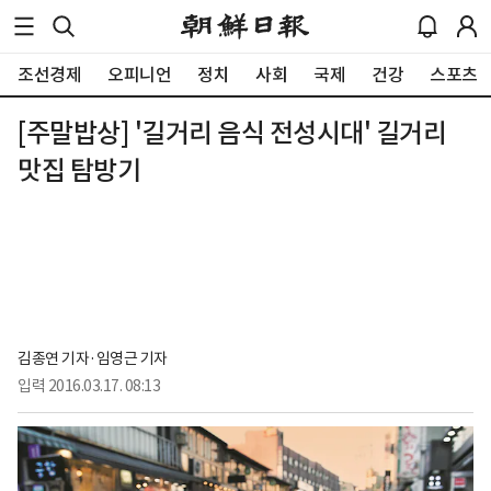
조선경제
오피니언
정치
사회
국제
건강
스포츠
[주말밥상] '길거리 음식 전성시대' 길거리
맛집 탐방기
김종연 기자·임영근 기자
입력
2016.03.17. 08:13