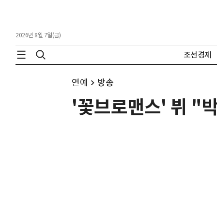
2026년 8월 7일(금)
조선경제
연예
방송
'꽃브로맨스' 뷔 "