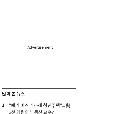
많이 본 뉴스
1
"폐기 버스 개조해 청년주택"... 與
3선 의원의 부동산 묘수?