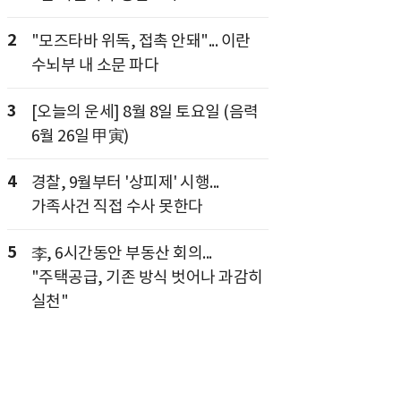
2
"모즈타바 위독, 접촉 안돼"... 이란
수뇌부 내 소문 파다
3
[오늘의 운세] 8월 8일 토요일 (음력
6월 26일 甲寅)
4
경찰, 9월부터 '상피제' 시행...
가족사건 직접 수사 못한다
5
李, 6시간동안 부동산 회의...
"주택공급, 기존 방식 벗어나 과감히
실천"