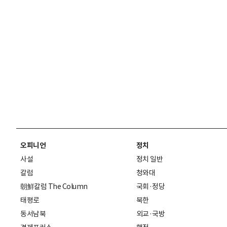
오피니언
정치
사설
정치 일반
칼럼
청와대
朝鮮칼럼 The Column
국회·정당
태평로
북한
동서남북
외교·국방