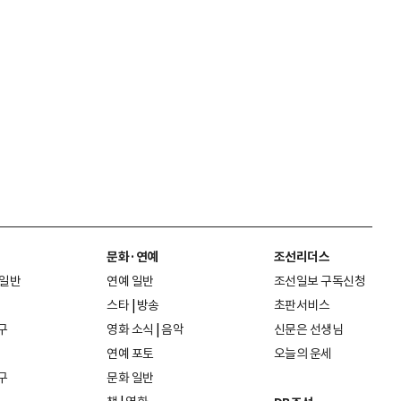
문화·연예
조선리더스
 일반
연예 일반
조선일보 구독신청
스타
|
방송
초판서비스
구
영화 소식
|
음악
신문은 선생님
연예 포토
오늘의 운세
구
문화 일반