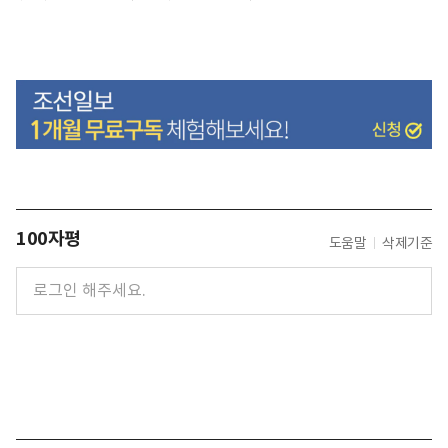
100자평
도움말
삭제기준