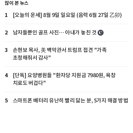
많이 본 뉴스
1
[오늘의 운세] 8월 9일 일요일 (음력 6월 27일 乙卯)
2
남자들뿐인 골프 사진… 아내가 놓친 것
3
손현보 목사, 美 백악관서 트럼프 접견 "가족
초청해줘서 감사"
4
[단독] 요양병원들 "환자당 지원금 7980원, 욕창
치료도 버겁다"
5
스마트폰 배터리 유난히 빨리 닳는 분, 5가지 해결 방법