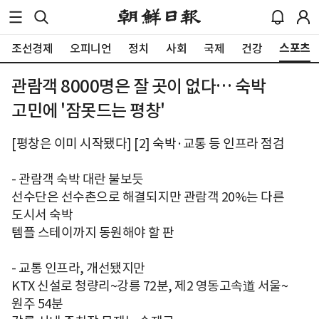
스포츠
조선경제
오피니언
정치
사회
국제
건강
관람객 8000명은 잘 곳이 없다… 숙박
고민에 '잠못드는 평창'
[평창은 이미 시작됐다] [2] 숙박·교통 등 인프라 점검
- 관람객 숙박 대란 불보듯
선수단은 선수촌으로 해결되지만 관람객 20%는 다른
도시서 숙박
템플 스테이까지 동원해야 할 판
- 교통 인프라, 개선됐지만
KTX 신설로 청량리~강릉 72분, 제2 영동고속道 서울~
원주 54분