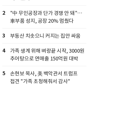
2
"中 무인공장과 단가 경쟁 안 돼"…
車부품 성지, 공장 20% 멈췄다
3
부동산 치솟으니 커지는 집안 싸움
4
가족 생계 위해 벼랑끝 시작, 3000원
추어탕으로 연매출 150억원 대박
5
손현보 목사, 美 백악관서 트럼프
접견 "가족 초청해줘서 감사"