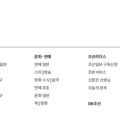
문화·연예
조선리더스
 일반
연예 일반
조선일보 구독신청
스타
|
방송
초판서비스
구
영화 소식
|
음악
신문은 선생님
연예 포토
오늘의 운세
구
문화 일반
책
|
영화
DB조선
음악
|
공연
지면 PDF보기
미술·전시
인물검색
포토
종교·학술
사진검색