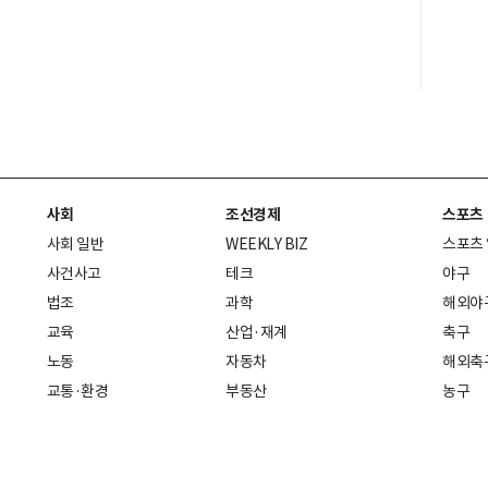
사회
조선경제
스포츠
사회 일반
WEEKLY BIZ
스포츠
사건사고
테크
야구
법조
과학
해외야
교육
산업·재계
축구
노동
자동차
해외축
교통·환경
부동산
농구
복지·의료
생활경제
배구
취업
중기·벤처
골프
피플
스타트업 취중잡담
스포츠