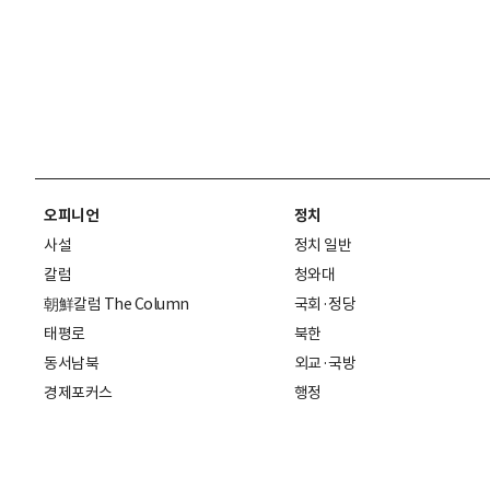
오피니언
정치
사설
정치 일반
칼럼
청와대
朝鮮칼럼 The Column
국회·정당
태평로
북한
동서남북
외교·국방
경제포커스
행정
만물상
에스프레소
국제
데스크에서
국제 일반