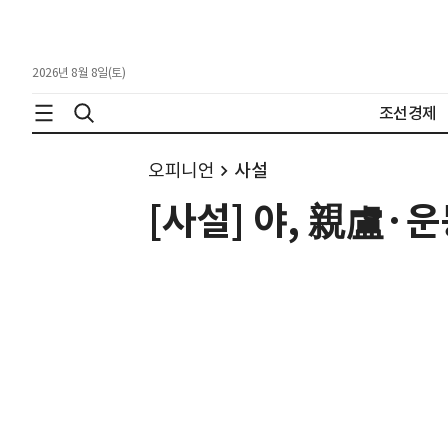
2026년 8월 8일(토)
조선경제
오피니언
사설
[사설] 야, 親盧·