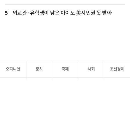
5
외교관·유학생이 낳은 아이도 美시민권 못 받아
오피니언
정치
국제
사회
조선경제
문화·
조선
스포츠
건강
조선몰
연예
리더스
조선일보 공식 SNS