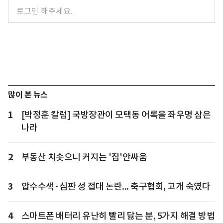
많이 본 뉴스
1
[박정훈 칼럼] 국방장관이 모택동 어록을 좌우명 삼은
나라
2
부동산 치솟으니 커지는 '집'안싸움
3
압수수색·심판 성 접대 논란... 축구협회, 고개 숙였다
4
스마트폰 배터리 유난히 빨리 닳는 분, 5가지 해결 방법