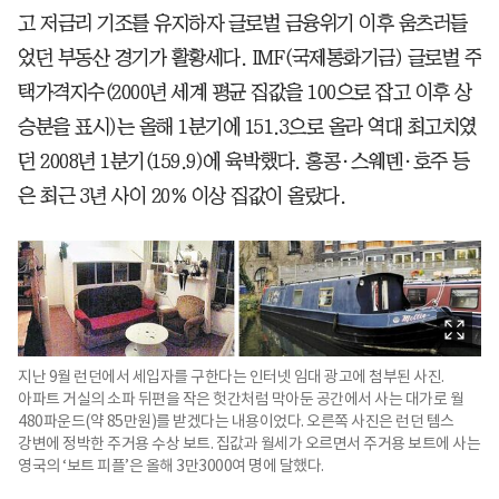
고 저금리 기조를 유지하자 글로벌 금융위기 이후 움츠러들
었던 부동산 경기가 활황세다. IMF(국제통화기금) 글로벌 주
택가격지수(2000년 세계 평균 집값을 100으로 잡고 이후 상
승분을 표시)는 올해 1분기에 151.3으로 올라 역대 최고치였
던 2008년 1분기(159.9)에 육박했다. 홍콩·스웨덴·호주 등
은 최근 3년 사이 20% 이상 집값이 올랐다.
지난 9월 런던에서 세입자를 구한다는 인터넷 임대 광고에 첨부된 사진.
아파트 거실의 소파 뒤편을 작은 헛간처럼 막아둔 공간에서 사는 대가로 월
480파운드(약 85만원)를 받겠다는 내용이었다. 오른쪽 사진은 런던 템스
강변에 정박한 주거용 수상 보트. 집값과 월세가 오르면서 주거용 보트에 사는
영국의 ‘보트 피플’은 올해 3만3000여 명에 달했다.