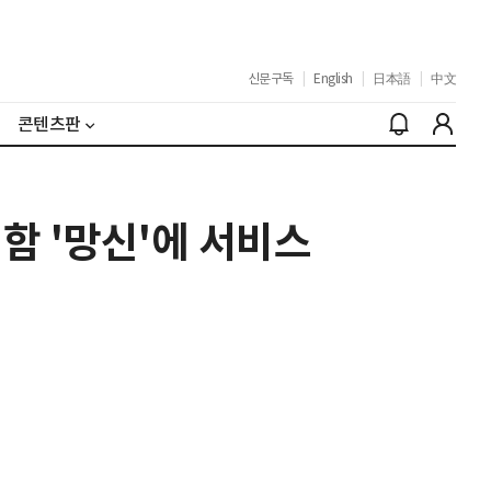
신문구독
|
English
|
日本語
|
中文
콘텐츠판
결함 '망신'에 서비스