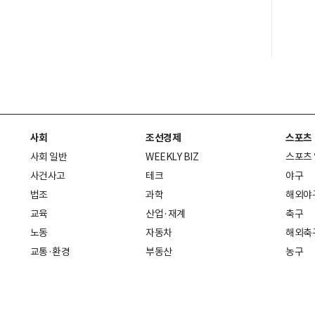
사회
조선경제
스포츠
사회 일반
WEEKLY BIZ
스포츠
사건사고
테크
야구
법조
과학
해외야
교육
산업·재계
축구
노동
자동차
해외축
교통·환경
부동산
농구
복지·의료
생활경제
배구
취업
중기·벤처
골프
피플
스타트업 취중잡담
스포츠