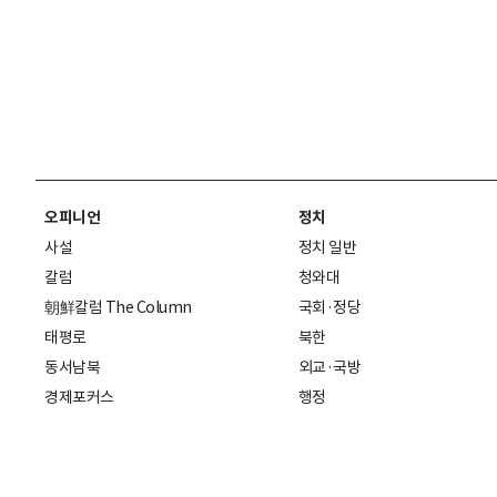
오피니언
정치
사설
정치 일반
칼럼
청와대
朝鮮칼럼 The Column
국회·정당
태평로
북한
동서남북
외교·국방
경제포커스
행정
만물상
에스프레소
국제
데스크에서
국제 일반