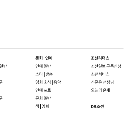
문화·연예
조선리더스
 일반
연예 일반
조선일보 구독신청
스타
|
방송
초판서비스
구
영화 소식
|
음악
신문은 선생님
연예 포토
오늘의 운세
구
문화 일반
책
|
영화
DB조선
음악
|
공연
지면 PDF보기
미술·전시
인물검색
포토
종교·학술
사진검색