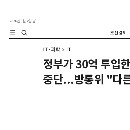
2026년 8월 7일(금)
조선경제
IT·과학
IT
정부가 30억 투입한
중단...방통위 "다