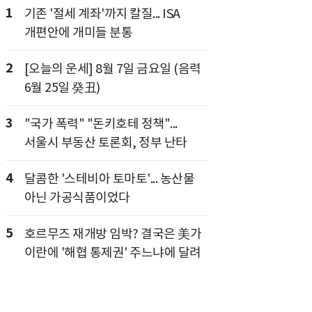
1
기존 '절세 계좌'까지 칼질... ISA
개편안에 개미들 분통
2
[오늘의 운세] 8월 7일 금요일 (음력
6월 25일 癸丑)
3
"국가 폭력" "돈키호테 정책"...
서울시 부동산 토론회, 정부 난타
4
달콤한 '스테비아 토마토'... 농산물
아닌 가공식품이었다
5
호르무즈 재개방 임박? 결국은 美가
이란에 '해협 통제권' 주느냐에 달려