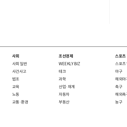
사회
조선경제
스포츠
사회 일반
WEEKLY BIZ
스포츠
사건사고
테크
야구
법조
과학
해외야
교육
산업·재계
축구
노동
자동차
해외축
교통·환경
부동산
농구
복지·의료
생활경제
배구
취업
중기·벤처
골프
피플
스타트업 취중잡담
스포츠