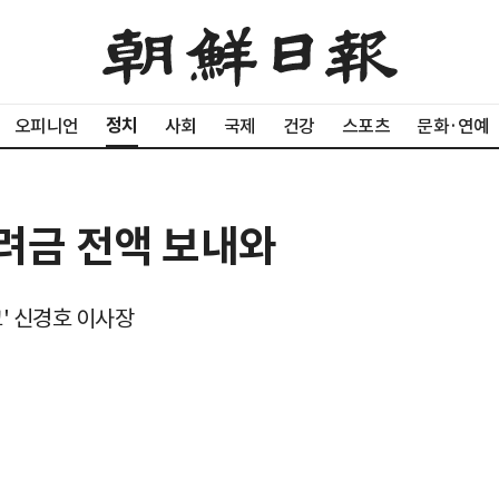
정치
오피니언
사회
국제
건강
스포츠
문화·연예
격려금 전액 보내와
교' 신경호 이사장