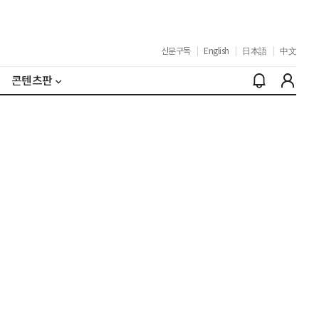
신문구독
|
English
|
日本語
|
中文
콘텐츠판