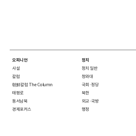
오피니언
정치
사설
정치 일반
칼럼
청와대
朝鮮칼럼 The Column
국회·정당
태평로
북한
동서남북
외교·국방
경제포커스
행정
만물상
에스프레소
국제
데스크에서
국제 일반