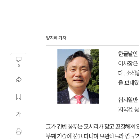
양지혜 기자
한글날인 
이사장은 
0
다. 소식
을 보내왔
십시일반 
지국을 찾
그가 건넨 봉투는 모서리가 닳고 꼬깃해져 있
투째 가슴에 품고 다니며 보관하느라 좀 구겨