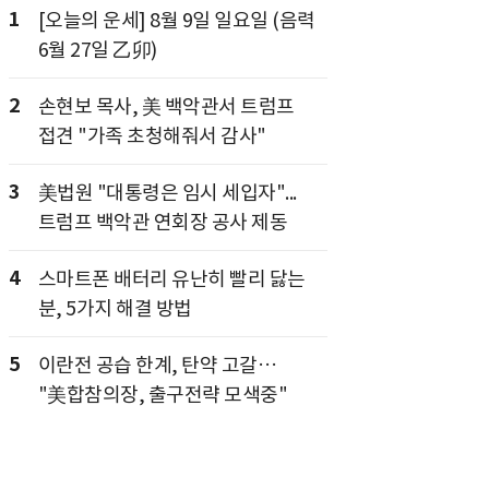
1
[오늘의 운세] 8월 9일 일요일 (음력
6월 27일 乙卯)
2
손현보 목사, 美 백악관서 트럼프
접견 "가족 초청해줘서 감사"
3
美법원 "대통령은 임시 세입자"...
트럼프 백악관 연회장 공사 제동
4
스마트폰 배터리 유난히 빨리 닳는
분, 5가지 해결 방법
5
이란전 공습 한계, 탄약 고갈…
"美합참의장, 출구전략 모색중"