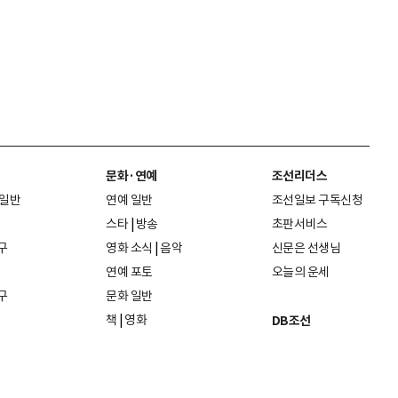
문화·연예
조선리더스
 일반
연예 일반
조선일보 구독신청
스타
|
방송
초판서비스
구
영화 소식
|
음악
신문은 선생님
연예 포토
오늘의 운세
구
문화 일반
책
|
영화
DB조선
음악
|
공연
지면 PDF보기
미술·전시
인물검색
포토
종교·학술
사진검색