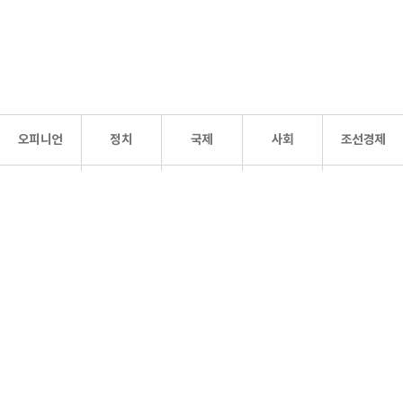
오피니언
정치
국제
사회
조선경제
문화·
조선
스포츠
건강
조선몰
연예
리더스
조선일보 공식 SNS
개인정보처리방침
사이트맵
Copyright 조선일보 All rights reserved. 무단 전재 및 재배포 금지.