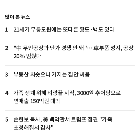
많이 본 뉴스
1
21세기 무릉도원에는 또다른 황도·백도 있다
2
"中 무인공장과 단가 경쟁 안 돼"… 車부품 성지, 공장
20% 멈췄다
3
부동산 치솟으니 커지는 집안 싸움
4
가족 생계 위해 벼랑끝 시작, 3000원 추어탕으로
연매출 150억원 대박
5
손현보 목사, 美 백악관서 트럼프 접견 "가족
초청해줘서 감사"