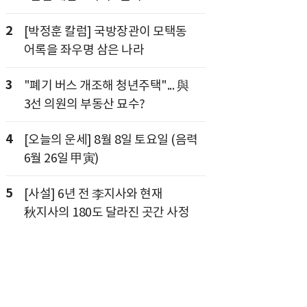
2
[박정훈 칼럼] 국방장관이 모택동
어록을 좌우명 삼은 나라
3
"폐기 버스 개조해 청년주택"... 與
3선 의원의 부동산 묘수?
4
[오늘의 운세] 8월 8일 토요일 (음력
6월 26일 甲寅)
5
[사설] 6년 전 李지사와 현재
秋지사의 180도 달라진 곳간 사정