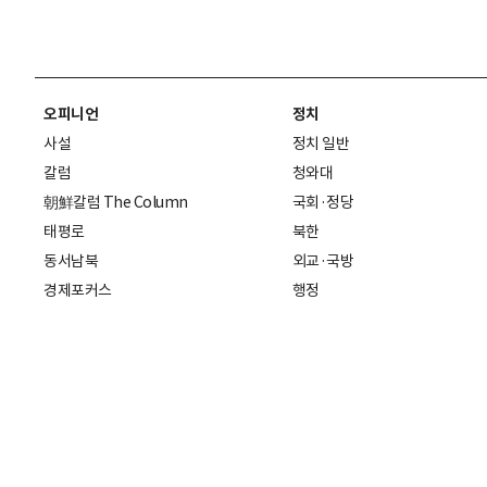
오피니언
정치
사설
정치 일반
칼럼
청와대
朝鮮칼럼 The Column
국회·정당
태평로
북한
동서남북
외교·국방
경제포커스
행정
만물상
에스프레소
국제
데스크에서
국제 일반
기자의 시각
미국
특파원 칼럼
중국
|
일본
기자수첩
아시아