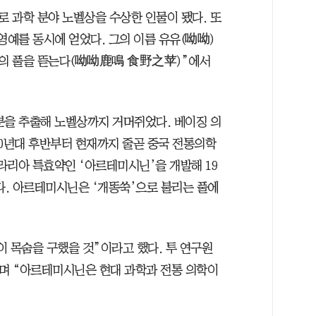
 과학 분야 노벨상을 수상한 인물이 됐다. 또
영예를 동시에 얻었다. 그의 이름 유유(呦呦)
판의 풀을 뜯는다(呦呦鹿鳴 食野之苹)”에서
분을 추출해 노벨상까지 거머쥐었다. 베이징 의
60년대 후반부터 현재까지 줄곧 중국 전통의학
말라리아 특효약인 ‘아르테미시닌’을 개발해 19
다. 아르테미시닌은 ‘개똥쑥’으로 불리는 풀에
상이 목숨을 구했을 것”이라고 했다. 투 연구원
다”며 “아르테미시닌은 현대 과학과 전통 의학이