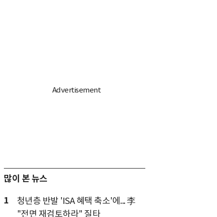
많이 본 뉴스
1
청년층 반발 'ISA 혜택 축소'에... 李
"전면 재검토하라" 질타