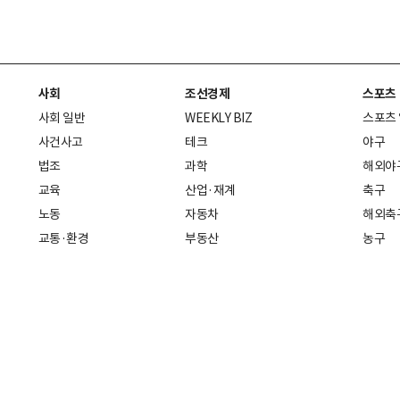
사회
조선경제
스포츠
사회 일반
WEEKLY BIZ
스포츠
사건사고
테크
야구
법조
과학
해외야
교육
산업·재계
축구
노동
자동차
해외축
교통·환경
부동산
농구
복지·의료
생활경제
배구
취업
중기·벤처
골프
피플
스타트업 취중잡담
스포츠
부음·인사
경제 일반
아무튼, 주말
머니
건강
전국
증권·금융