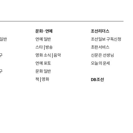
문화·연예
조선리더스
 일반
연예 일반
조선일보 구독신청
스타
|
방송
초판서비스
구
영화 소식
|
음악
신문은 선생님
연예 포토
오늘의 운세
구
문화 일반
책
|
영화
DB조선
음악
|
공연
지면 PDF보기
미술·전시
인물검색
포토
종교·학술
사진검색
방송·미디어
뉴스 라이브러리
건축·디자인
뉴스Q
패션·뷰티
뉴스레터