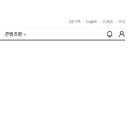
신문구독
|
English
|
日本語
|
中文
콘텐츠판