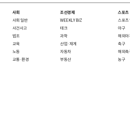
사회
조선경제
스포츠
사회 일반
WEEKLY BIZ
스포츠
사건사고
테크
야구
법조
과학
해외야
교육
산업·재계
축구
노동
자동차
해외축
교통·환경
부동산
농구
복지·의료
생활경제
배구
취업
중기·벤처
골프
피플
스타트업 취중잡담
스포츠
부음·인사
경제 일반
아무튼, 주말
머니
건강
전국
증권·금융
조선몰
국제경제
재테크