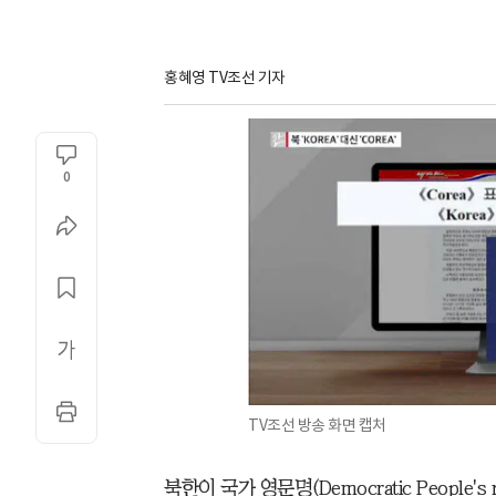
홍혜영 TV조선 기자
0
TV조선 방송 화면 캡처
북한이 국가 영문명(Democratic People's re