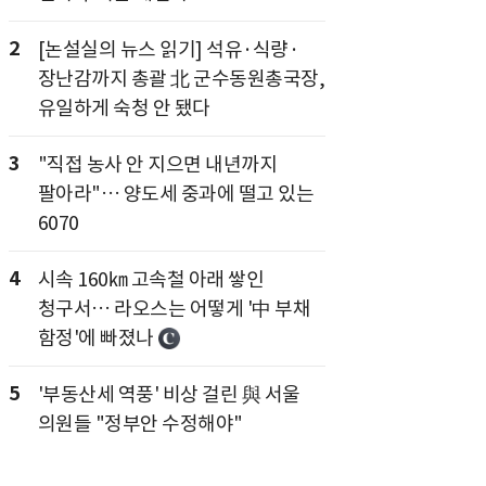
2
[논설실의 뉴스 읽기] 석유·식량·
장난감까지 총괄 北 군수동원총국장,
유일하게 숙청 안 됐다
3
"직접 농사 안 지으면 내년까지
팔아라"… 양도세 중과에 떨고 있는
6070
4
시속 160㎞ 고속철 아래 쌓인
청구서… 라오스는 어떻게 '中 부채
함정'에 빠졌나
5
'부동산세 역풍' 비상 걸린 與 서울
의원들 "정부안 수정해야"