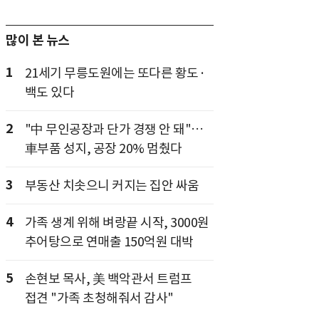
많이 본 뉴스
1
21세기 무릉도원에는 또다른 황도·
백도 있다
2
"中 무인공장과 단가 경쟁 안 돼"…
車부품 성지, 공장 20% 멈췄다
3
부동산 치솟으니 커지는 집안 싸움
4
가족 생계 위해 벼랑끝 시작, 3000원
추어탕으로 연매출 150억원 대박
5
손현보 목사, 美 백악관서 트럼프
접견 "가족 초청해줘서 감사"