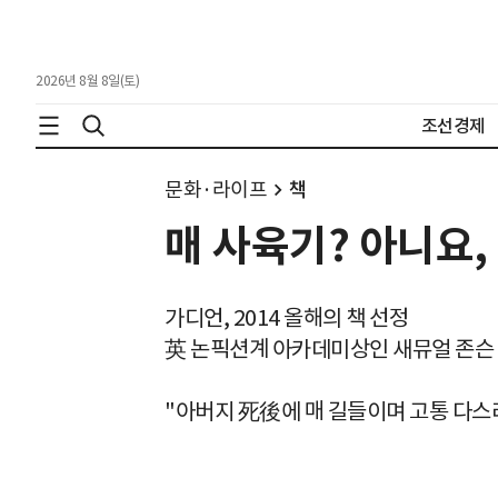
2026년 8월 8일(토)
조선경제
문화·라이프
책
매 사육기? 아니요,
가디언, 2014 올해의 책 선정
英 논픽션계 아카데미상인 새뮤얼 존슨
"아버지 死後에 매 길들이며 고통 다스리