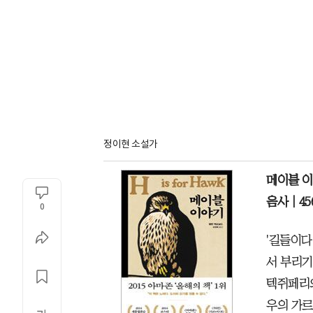
정이현 소설가
메이블 
음사｜45
0
'길들이다
서 부리기
텍쥐페리의
우의 가르