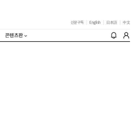
신문구독
|
English
|
日本語
|
中文
콘텐츠판