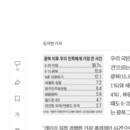
김지연 기자
우리 국민
건'으로는 
0
광복(15.
1%)와 세
4%), 8
때도 6·
는 광복 그
'개인이 직접 경험한 가장 충격적인 사건'으로