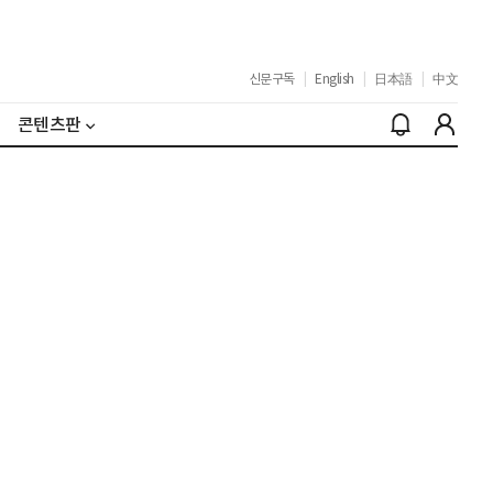
신문구독
|
English
|
日本語
|
中文
콘텐츠판