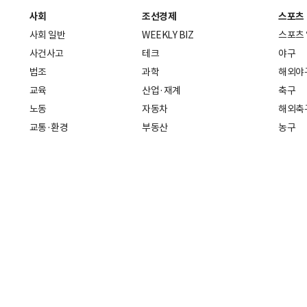
사회
조선경제
스포츠
사회 일반
WEEKLY BIZ
스포츠
사건사고
테크
야구
법조
과학
해외야
교육
산업·재계
축구
노동
자동차
해외축
교통·환경
부동산
농구
복지·의료
생활경제
배구
취업
중기·벤처
골프
피플
스타트업 취중잡담
스포츠
부음·인사
경제 일반
아무튼, 주말
머니
건강
전국
증권·금융
조선몰
국제경제
재테크