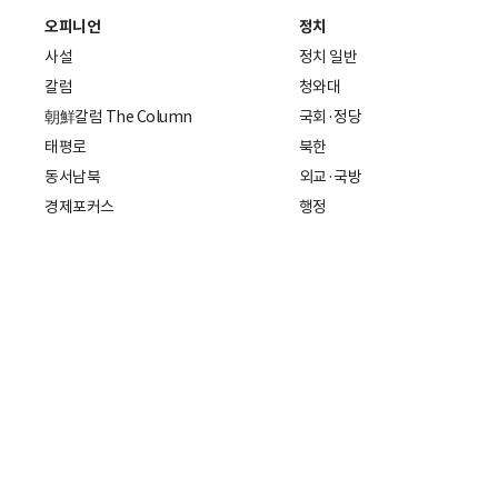
오피니언
정치
사설
정치 일반
칼럼
청와대
朝鮮칼럼 The Column
국회·정당
태평로
북한
동서남북
외교·국방
경제포커스
행정
만물상
에스프레소
국제
데스크에서
국제 일반
기자의 시각
미국
특파원 칼럼
중국
|
일본
기자수첩
아시아
팔면봉
유럽
ESSAY
중동·아프리카·중남미
전문가 칼럼
해외토픽