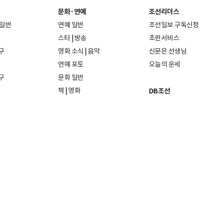
문화·연예
조선리더스
 일반
연예 일반
조선일보 구독신청
스타
|
방송
초판서비스
구
영화 소식
|
음악
신문은 선생님
연예 포토
오늘의 운세
구
문화 일반
책
|
영화
DB조선
음악
|
공연
지면 PDF보기
미술·전시
인물검색
포토
종교·학술
사진검색
방송·미디어
뉴스 라이브러리
건축·디자인
뉴스Q
패션·뷰티
뉴스레터
여행
|
음식·맛집
리빙