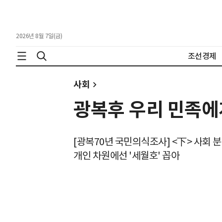
2026년 8월 7일(금)
조선경제
사회
광복후 우리 민족에게
[광복70년 국민의식조사] <下> 사회 
개인 차원에선 '세월호' 꼽아