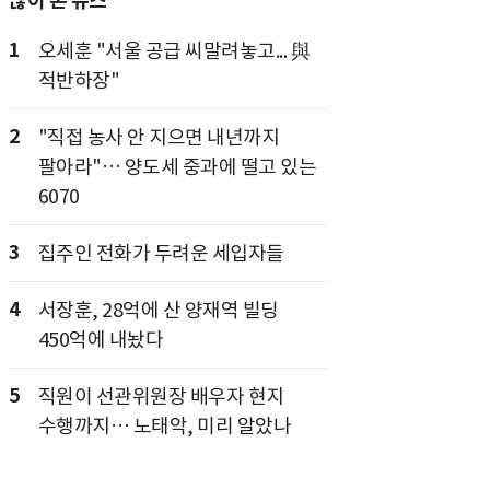
많이 본 뉴스
1
오세훈 "서울 공급 씨말려놓고... 與
적반하장"
2
"직접 농사 안 지으면 내년까지
팔아라"… 양도세 중과에 떨고 있는
6070
3
집주인 전화가 두려운 세입자들
4
서장훈, 28억에 산 양재역 빌딩
450억에 내놨다
5
직원이 선관위원장 배우자 현지
수행까지… 노태악, 미리 알았나