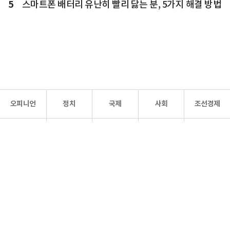
5
스마트폰 배터리 유난히 빨리 닳는 분, 5가지 해결 방법
오피니언
정치
국제
사회
조선경제
문화·
조선
스포츠
건강
조선몰
연예
리더스
조선일보 공식 SNS
개인정보처리방침
사이트맵