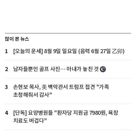
많이 본 뉴스
1
[오늘의 운세] 8월 9일 일요일 (음력 6월 27일 乙卯)
2
남자들뿐인 골프 사진… 아내가 놓친 것
3
손현보 목사, 美 백악관서 트럼프 접견 "가족
초청해줘서 감사"
4
[단독] 요양병원들 "환자당 지원금 7980원, 욕창
치료도 버겁다"