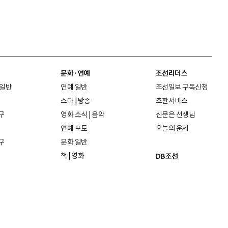
문화·연예
조선리더스
 일반
연예 일반
조선일보 구독신청
스타
|
방송
초판서비스
구
영화 소식
|
음악
신문은 선생님
연예 포토
오늘의 운세
구
문화 일반
책
|
영화
DB조선
음악
|
공연
지면 PDF보기
미술·전시
인물검색
포토
종교·학술
사진검색
방송·미디어
뉴스 라이브러리
건축·디자인
뉴스Q