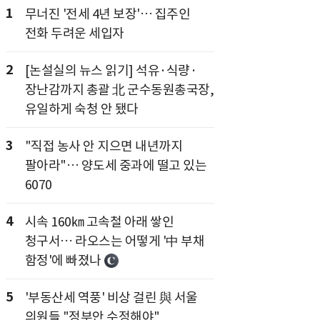
1
무너진 '전세 4년 보장'… 집주인
전화 두려운 세입자
2
[논설실의 뉴스 읽기] 석유·식량·
장난감까지 총괄 北 군수동원총국장,
유일하게 숙청 안 됐다
3
"직접 농사 안 지으면 내년까지
팔아라"… 양도세 중과에 떨고 있는
6070
4
시속 160㎞ 고속철 아래 쌓인
청구서… 라오스는 어떻게 '中 부채
함정'에 빠졌나
5
'부동산세 역풍' 비상 걸린 與 서울
의원들 "정부안 수정해야"