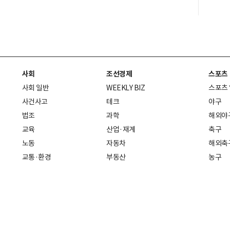
사회
조선경제
스포츠
사회 일반
WEEKLY BIZ
스포츠
사건사고
테크
야구
법조
과학
해외야
교육
산업·재계
축구
노동
자동차
해외축
교통·환경
부동산
농구
복지·의료
생활경제
배구
취업
중기·벤처
골프
피플
스타트업 취중잡담
스포츠
부음·인사
경제 일반
아무튼, 주말
머니
건강