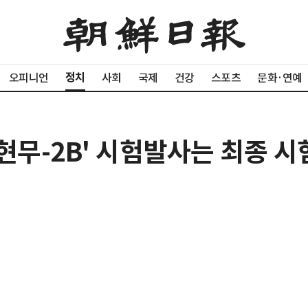
정치
오피니언
사회
국제
건강
스포츠
문화·연예
'현무-2B' 시험발사는 최종 