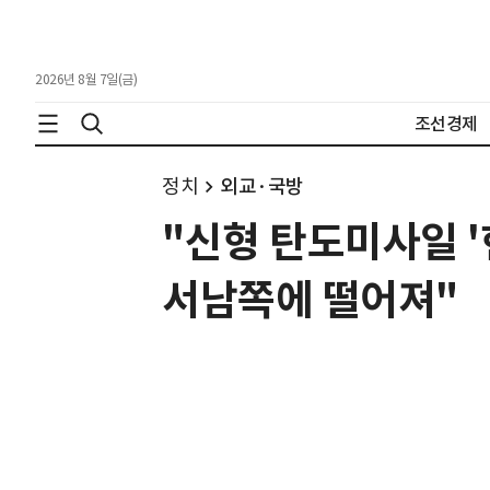
2026년 8월 7일(금)
조선경제
정치
외교·국방
"신형 탄도미사일 
서남쪽에 떨어져"