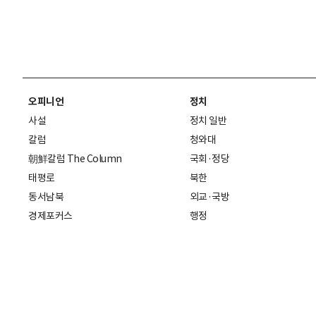
오피니언
정치
사설
정치 일반
칼럼
청와대
朝鮮칼럼 The Column
국회·정당
태평로
북한
동서남북
외교·국방
경제포커스
행정
만물상
에스프레소
국제
데스크에서
국제 일반
기자의 시각
미국
특파원 칼럼
중국
|
일본