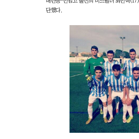
매탄중-언남고 출신의 미드필더 최인혁(17
단했다.