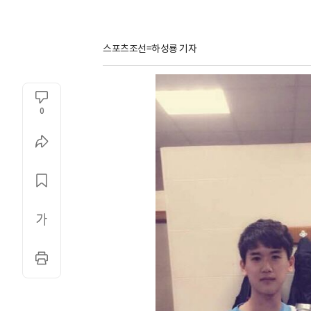
스포츠조선=하성룡 기자
0