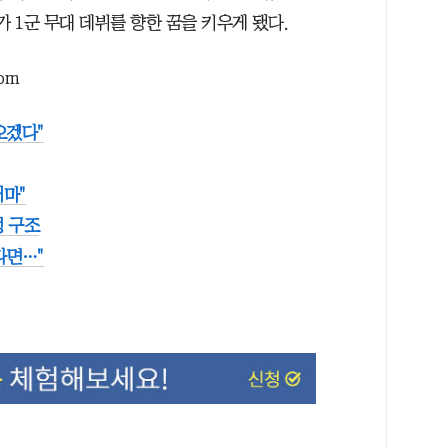
가 1군 무대 데뷔를 향한 꿈을 키우게 됐다.
com
오겠다"
어마"
성 구조
다면…"