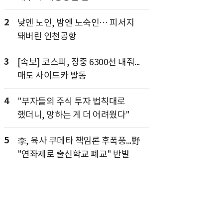
2
낮엔 노인, 밤엔 노숙인… 피서지
돼버린 인천공항
3
[속보] 코스피, 장중 6300선 내줘...
매도 사이드카 발동
4
"부자들의 주식 투자 법칙대로
했더니, 망하는 게 더 어려웠다"
5
李, 육사 쿠데타 책임론 후폭풍...野
"연좌제로 출신학교 폐교" 반발