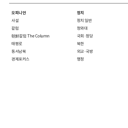
오피니언
정치
사설
정치 일반
칼럼
청와대
朝鮮칼럼 The Column
국회·정당
태평로
북한
동서남북
외교·국방
경제포커스
행정
만물상
에스프레소
국제
데스크에서
국제 일반
기자의 시각
미국
특파원 칼럼
중국
|
일본
기자수첩
아시아
팔면봉
유럽
ESSAY
중동·아프리카·중남미