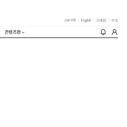
신문구독
|
English
|
日本語
|
中文
콘텐츠판