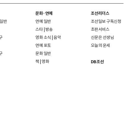
문화·연예
조선리더스
 일반
연예 일반
조선일보 구독신청
스타
|
방송
초판서비스
구
영화 소식
|
음악
신문은 선생님
연예 포토
오늘의 운세
구
문화 일반
책
|
영화
DB조선
음악
|
공연
지면 PDF보기
미술·전시
인물검색
포토
종교·학술
사진검색
방송·미디어
뉴스 라이브러리
건축·디자인
뉴스Q
패션·뷰티
뉴스레터
여행
|
음식·맛집
리빙