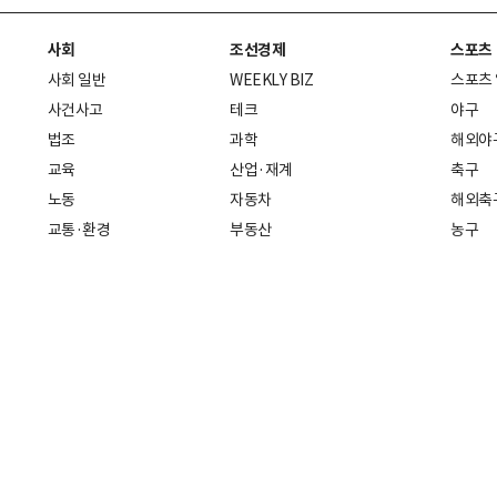
사회
조선경제
스포츠
사회 일반
WEEKLY BIZ
스포츠
사건사고
테크
야구
법조
과학
해외야
교육
산업·재계
축구
노동
자동차
해외축
교통·환경
부동산
농구
복지·의료
생활경제
배구
취업
중기·벤처
골프
피플
스타트업 취중잡담
스포츠
부음·인사
경제 일반
아무튼, 주말
머니
건강
전국
증권·금융
조선몰
국제경제
재테크