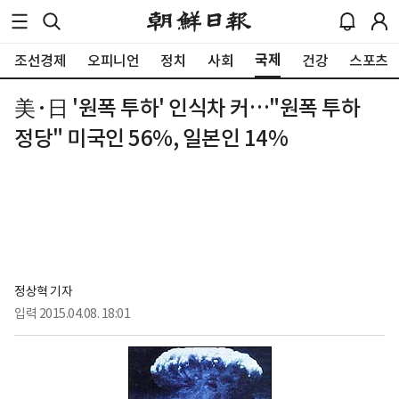
국제
조선경제
오피니언
정치
사회
건강
스포츠
美·日 '원폭 투하' 인식차 커…"원폭 투하
정당" 미국인 56%, 일본인 14%
정상혁 기자
입력
2015.04.08. 18:01