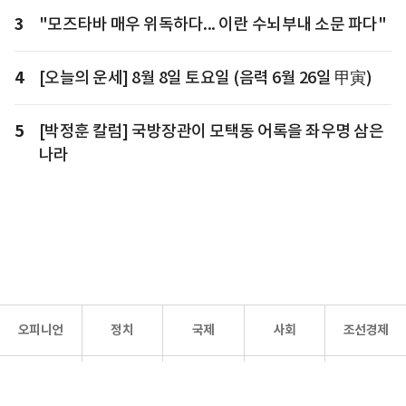
3
"모즈타바 매우 위독하다... 이란 수뇌부내 소문 파다"
4
[오늘의 운세] 8월 8일 토요일 (음력 6월 26일 甲寅)
5
[박정훈 칼럼] 국방장관이 모택동 어록을 좌우명 삼은
나라
오피니언
정치
국제
사회
조선경제
문화·
조선
스포츠
건강
조선몰
연예
리더스