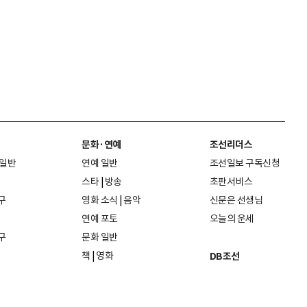
문화·연예
조선리더스
 일반
연예 일반
조선일보 구독신청
스타
|
방송
초판서비스
구
영화 소식
|
음악
신문은 선생님
연예 포토
오늘의 운세
구
문화 일반
책
|
영화
DB조선
음악
|
공연
지면 PDF보기
미술·전시
인물검색