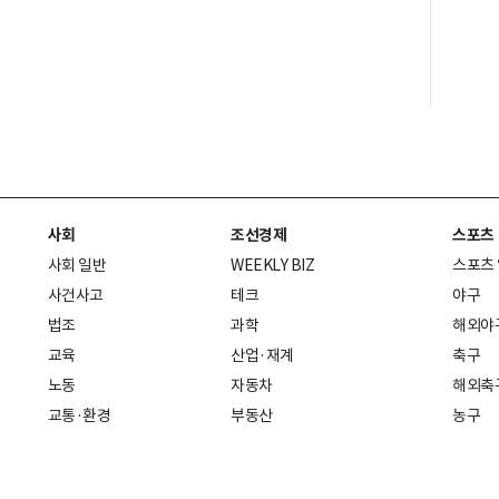
사회
조선경제
스포츠
사회 일반
WEEKLY BIZ
스포츠
사건사고
테크
야구
법조
과학
해외야
교육
산업·재계
축구
노동
자동차
해외축
교통·환경
부동산
농구
복지·의료
생활경제
배구
취업
중기·벤처
골프