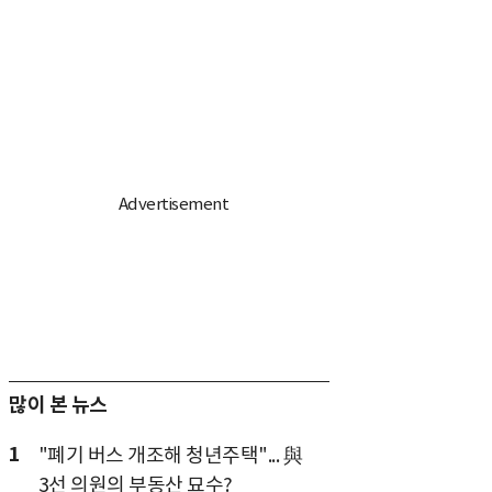
많이 본 뉴스
1
"폐기 버스 개조해 청년주택"... 與
3선 의원의 부동산 묘수?