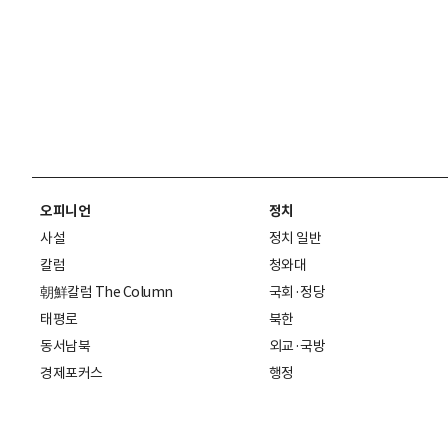
오피니언
정치
사설
정치 일반
칼럼
청와대
朝鮮칼럼 The Column
국회·정당
태평로
북한
동서남북
외교·국방
경제포커스
행정
만물상
에스프레소
국제