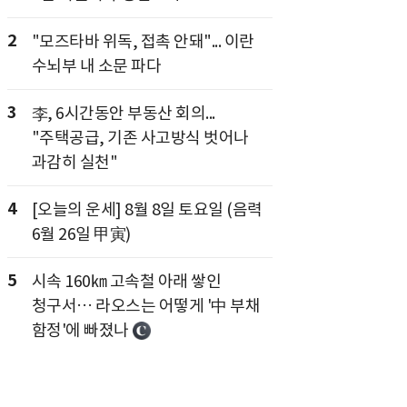
2
"모즈타바 위독, 접촉 안돼"... 이란
수뇌부 내 소문 파다
3
李, 6시간동안 부동산 회의...
"주택공급, 기존 사고방식 벗어나
과감히 실천"
4
[오늘의 운세] 8월 8일 토요일 (음력
6월 26일 甲寅)
5
시속 160㎞ 고속철 아래 쌓인
청구서… 라오스는 어떻게 '中 부채
함정'에 빠졌나