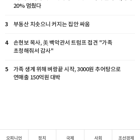
20% 멈췄다
3
부동산 치솟으니 커지는 집안 싸움
4
손현보 목사, 美 백악관서 트럼프 접견 "가족
초청해줘서 감사"
5
가족 생계 위해 벼랑끝 시작, 3000원 추어탕으로
연매출 150억원 대박
오피니언
정치
국제
사회
조선경제