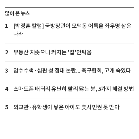
많이 본 뉴스
1
[박정훈 칼럼] 국방장관이 모택동 어록을 좌우명 삼은
나라
2
부동산 치솟으니 커지는 '집'안싸움
3
압수수색·심판 성 접대 논란... 축구협회, 고개 숙였다
4
스마트폰 배터리 유난히 빨리 닳는 분, 5가지 해결 방법
5
외교관·유학생이 낳은 아이도 美시민권 못 받아