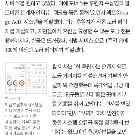
서비스'를 원하고 있었다. 이에 도너스는 후원자 수십명과 월
드비전 관계자 인터뷰, 워크숍 등을 통해 '오렌지 액트(Oran
ge Act)' 시스템을 개발했다. 이는 후원자가 직접 모금 페이
지를 개설하고, 지인들에게 후원을 요청할 수 있는 모금 전문
웹페이지다. 반응은 뜨거웠다. 시범 서비스 오픈 1주일 만에
400개 이상의 모금 페이지가 개설됐다.
함 이사는 "한 후원자는 오렌지 액트
모금 페이지를 개설하면서 기부가 안
될까 봐 걱정했는데 목표액을 금방 채
우고, 친구들로부터 '좋은 곳에 기부
도너스의
할 기회를 줘서 고맙다'는 인사를 받았
기금흐름추적시스템을
이용하면 기부금 사용
다더라"면서 "우리가 미처 발견하지
내역 보고서가 자동
생성된다. 기부자들은
못한 시스템 오류를 직접 정리해서 보
이를 직접 받아보거나
내주는 월드비전 후원자분들을 보면
웹사이트를 통해서