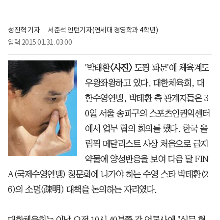
성진혁 기자
서준석 인턴기자(연세대 경영학과 4학년)
입력
2015.01.31. 03:00
'박태환
〈사진〉
도핑 파문'에 체육계도
우왕좌왕하고 있다. 대한체육회, 대
한수영연맹, 박태환 측 관계자들은 3
0일 서울 송파구의 스포츠인권익센터
에서 업무 협의 회의를 했다. 한국 올
림픽 메달리스트 사상 처음으로 금지
약물에 양성반응을 보여 다음 달 FIN
A(국제수영연맹) 청문회에 나가야 하는 수영 스타 박태환(2
6)의 소명(疎明) 대책을 논의하는 자리였다.