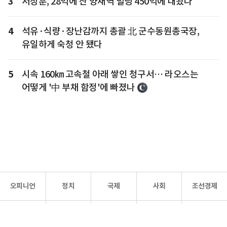
3
서장훈, 28억에 산 양재역 빌딩 450억에 내놨다
4
석유·식량·장난감까지 총괄 北 군수동원총국장,
유일하게 숙청 안 됐다
5
시속 160㎞ 고속철 아래 쌓인 청구서… 라오스는
어떻게 '中 부채 함정'에 빠졌나
오피니언
정치
국제
사회
조선경제
문화·
조선
스포츠
건강
조선몰
연예
리더스