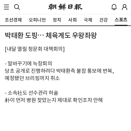
스포츠
조선경제
오피니언
정치
사회
국제
건강
박태환 도핑… 체육계도 우왕좌왕
[내달 열릴 청문회 대책회의]
- 말바꾸기에 늑장회의
당초 공개로 진행하려다 박태환측 불참 통보에 번복,
예정됐던 브리핑까지 취소
- 소속社도 선수관리 허술
朴이 먼저 병원 찾았는지 제대로 확인조차 안해