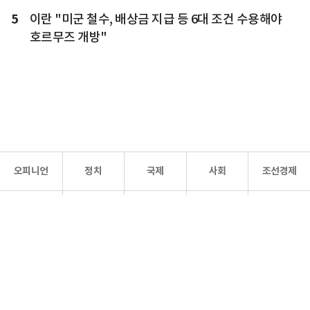
5
이란 "미군 철수, 배상금 지급 등 6대 조건 수용해야
호르무즈 개방"
오피니언
정치
국제
사회
조선경제
문화·
조선
스포츠
건강
조선몰
연예
리더스
조선일보 공식 SNS