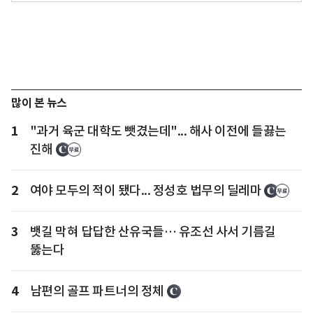
많이 본 뉴스
1
"과거 육군 대학도 뺏겼는데"... 해사 이전에 들끓는
진해
2
여야 모두의 적이 됐다... 정성호 법무의 딜레마
3
뱃길 막혀 답답한 산유국들… 유조선 사서 기름길
뚫는다
4
남편의 골프 파트너의 정체