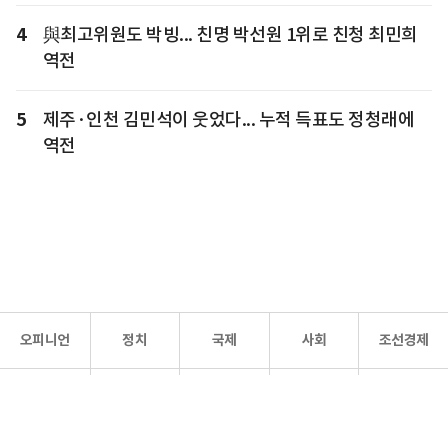
4
與최고위원도 박빙... 친명 박선원 1위로 친청 최민희
역전
5
제주·인천 김민석이 웃었다... 누적 득표도 정청래에
역전
오피니언
정치
국제
사회
조선경제
문화·
조선
스포츠
건강
조선몰
연예
리더스