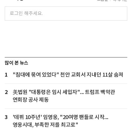
많이 본 뉴스
1
"침대에 묶여 있었다" 천안 교회서 지내던 11살 숨져
2
美법원 "대통령은 임시 세입자"... 트럼프 백악관
연회장 공사 제동
3
'데뷔 10주년' 임영웅, "20여명 팬들로 시작...
영웅시대, 부족한 저를 최고로"