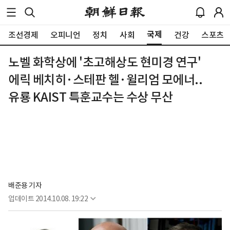
국제
조선경제
오피니언
정치
사회
건강
스포츠
노벨 화학상에 '초고해상도 현미경 연구'
에릭 베치히·스테판 헬·윌리엄 모에너..
유룡 KAIST 특훈교수는 수상 무산
배준용 기자
업데이트
2014.10.08. 19:22