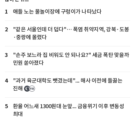
1
애들 노는 물놀이장에 구렁이가 나타났다
2
"같은 서울인데 더 덥다"… 폭염 취약지역, 강북·도봉
·중랑에 몰렸다
3
"손주 보느라 집 비워도 안 되나요?" 세금 폭탄 맞을까
민원 쏟아졌다
4
"과거 육군대학도 뺏겼는데"... 해사 이전에 들끓는
진해
5
환율 어느새 1300원대 눈앞... 금융위기 이후 변동성
최대