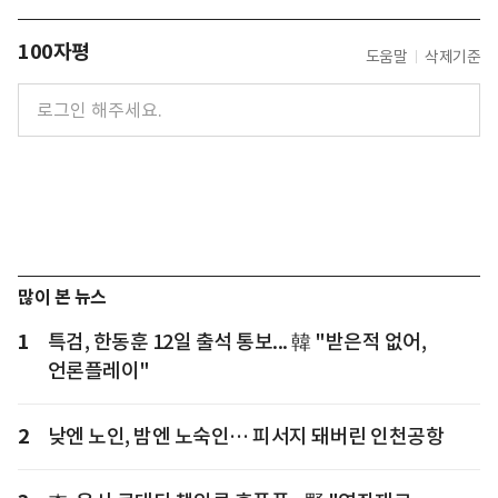
100자평
도움말
삭제기준
많이 본 뉴스
1
특검, 한동훈 12일 출석 통보... 韓 "받은적 없어,
언론플레이"
2
낮엔 노인, 밤엔 노숙인… 피서지 돼버린 인천공항