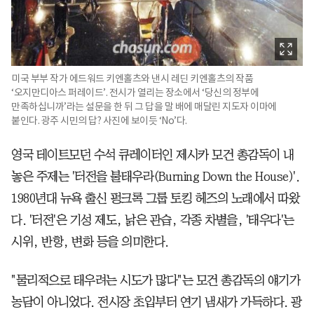
미국 부부 작가 에드워드 키엔홀츠와 낸시 레딘 키엔홀츠의 작품
‘오지만디아스 퍼레이드’. 전시가 열리는 장소에서 ‘당신의 정부에
만족하십니까’라는 설문을 한 뒤 그 답을 말 배에 매달린 지도자 이마에
붙인다. 광주 시민의 답? 사진에 보이듯 ‘No’다.
영국 테이트모던 수석 큐레이터인 제시카 모건 총감독이 내
놓은 주제는 '터전을 불태우라(Burning Down the House)'.
1980년대 뉴욕 출신 펑크록 그룹 토킹 헤즈의 노래에서 따왔
다. '터전'은 기성 제도, 낡은 관습, 각종 차별을, '태우다'는
시위, 반항, 변화 등을 의미한다.
"물리적으로 태우려는 시도가 많다"는 모건 총감독의 얘기가
농담이 아니었다. 전시장 초입부터 연기 냄새가 가득하다. 광