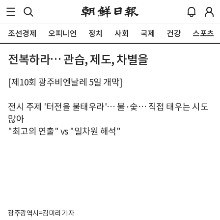
조선경제
오피니언
정치
사회
국제
건강
스포츠
전복하라… 관습, 제도, 차별을
[제10회 광주비엔날레 5일 개막]
전시 주제 '터전을 불태우라'… 불·숯… 직접 태우는 시도
많아
"최고의 연출" vs "일차원 해석"
광주광역시=김미리 기자