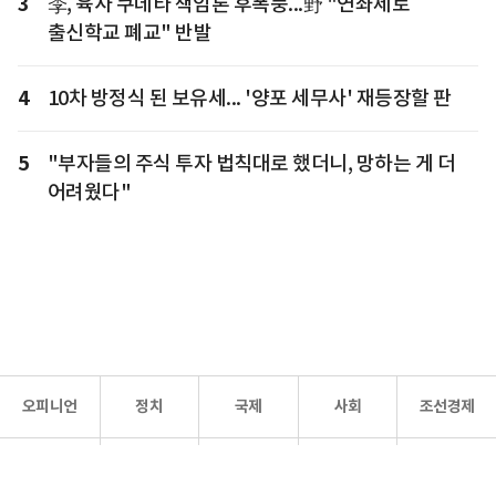
3
李, 육사 쿠데타 책임론 후폭풍...野 "연좌제로
출신학교 폐교" 반발
4
10차 방정식 된 보유세... '양포 세무사' 재등장할 판
5
"부자들의 주식 투자 법칙대로 했더니, 망하는 게 더
어려웠다"
오피니언
정치
국제
사회
조선경제
문화·
조선
스포츠
건강
조선몰
연예
리더스