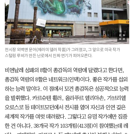
전시장 외벽엔 문어(제러미 델러 작품)가 그려졌고, 그 앞으로 미국 작가
스털링 루비가 만든 난로에서 진짜 연기가 피어오른다.
비엔날레 성패의 8할이 총감독의 역량에 달렸다고 한다면,
총감독 역량의 8할은 네트워크(인맥)이다. 좋은 작가를 섭외
하는 능력 말이다. 이 점에서 모건 총감독은 성공적으로 능력
을 발휘했다. 카르슈텐 횔러, 올라푸르 엘리아손, 가브리엘
오로스코 등 테이트모던에서 전시를 열어 자신과 인연 깊은
세계적 작가를 여럿 데려왔다. 그렇다고 유명 작가에만 집중
한 건 아니다. 38개국 작가 103개팀(413점)이 참여했는데 레