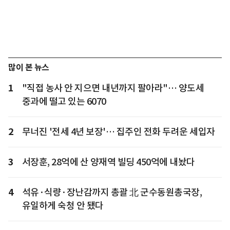
많이 본 뉴스
1
"직접 농사 안 지으면 내년까지 팔아라"… 양도세
중과에 떨고 있는 6070
2
무너진 '전세 4년 보장'… 집주인 전화 두려운 세입자
3
서장훈, 28억에 산 양재역 빌딩 450억에 내놨다
4
석유·식량·장난감까지 총괄 北 군수동원총국장,
유일하게 숙청 안 됐다