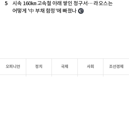
5
시속 160㎞ 고속철 아래 쌓인 청구서… 라오스는
어떻게 '中 부채 함정'에 빠졌나
오피니언
정치
국제
사회
조선경제
문화·
조선
스포츠
건강
조선몰
연예
리더스
조선일보 공식 SNS
개인정보처리방침
사이트맵