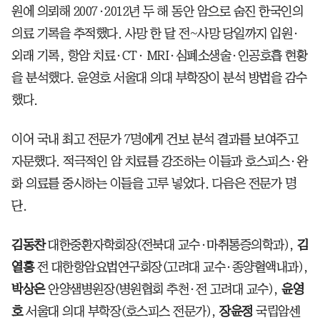
원에 의뢰해 2007·2012년 두 해 동안 암으로 숨진 한국인의
의료 기록을 추적했다. 사망 한 달 전~사망 당일까지 입원·
외래 기록, 항암 치료·CT· MRI·심폐소생술·인공호흡 현황
을 분석했다. 윤영호 서울대 의대 부학장이 분석 방법을 감수
했다.
이어 국내 최고 전문가 7명에게 건보 분석 결과를 보여주고
자문했다. 적극적인 암 치료를 강조하는 이들과 호스피스·완
화 의료를 중시하는 이들을 고루 넣었다. 다음은 전문가 명
단.
김동찬
대한중환자학회장(전북대 교수·마취통증의학과),
김
열홍
전 대한항암요법연구회장(고려대 교수·종양혈액내과),
박상은
안양샘병원장(병원협회 추천·전 고려대 교수),
윤영
호
서울대 의대 부학장(호스피스 전문가),
장윤정
국립암센