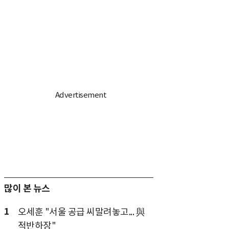
많이 본 뉴스
1
오세훈 "서울 공급 씨말려놓고... 與
적반하장"