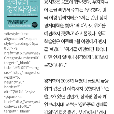
융시장은 공포에 휩싸였다. 투자자들
이 돈을 빼면서 주가는 폭락했다. 영
국 여왕 엘리자베스 2세는 런던 정치
경제대학을 찾아 "왜 아무도 위기를
예견하지 못했나"라고 물었다. 영국
<div style="text-
align:center"><span
학술원은 이듬해 7월 여왕에게 편지
style="padding: 0 5px
0 0;"> <a
를 보냈다. "위기를 예견하긴 했습니
href="http://www.yes24.com/24/goods/13710401?
다만 언제 얼마나 심각하게 나타날지
CategoryNumber=001001017001007001&pid=106710"
target="_blank"
몰랐습니다."
title="새창열기"><img
src="http://image.chosun.com/books/200811/buy_0528.gif"
width="60"
경제학이 2008년 닥쳤던 글로벌 금융
height="20"
border="0"
위기 같은 걸 예측하지 못한다면 무슨
alt="구매하기"></a>
쓸모가 있단 말인가. 장하준 영국 케
</span> <a
href="http://www.yes24.com/home/openinside/viewer0.asp?
임브리지대 교수는 '장하준의 경제학
code=13710401"
target="_blank"
강의'(김희정 옮김, 부키)에서 "경제