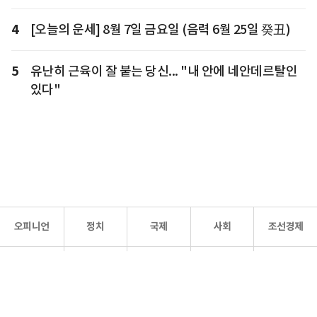
4
[오늘의 운세] 8월 7일 금요일 (음력 6월 25일 癸丑)
5
유난히 근육이 잘 붙는 당신... "내 안에 네안데르탈인
있다"
오피니언
정치
국제
사회
조선경제
문화·
조선
스포츠
건강
조선몰
연예
리더스
조선일보 공식 SNS