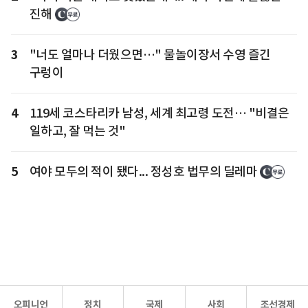
진해
3
"너도 얼마나 더웠으면…" 물놀이장서 수영 즐긴
구렁이
4
119세 코스타리카 남성, 세계 최고령 도전… "비결은
일하고, 잘 먹는 것"
5
여야 모두의 적이 됐다... 정성호 법무의 딜레마
오피니언
정치
국제
사회
조선경제