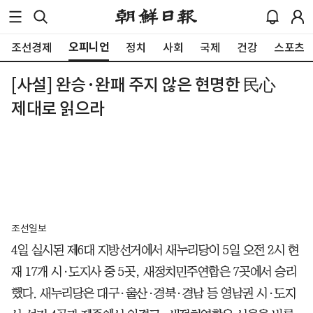
오피니언
조선경제
정치
사회
국제
건강
스포츠
[사설] 완승·완패 주지 않은 현명한 民心
제대로 읽으라
조선일보
4일 실시된 제6대 지방선거에서 새누리당이 5일 오전 2시 현
재 17개 시·도지사 중 5곳, 새정치민주연합은 7곳에서 승리
했다. 새누리당은 대구·울산·경북·경남 등 영남권 시·도지