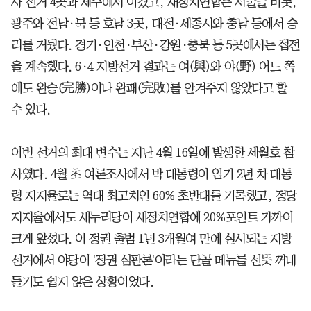
사 선거 4곳과 제주에서 이겼고, 새정치연합은 서울을 비롯,
광주와 전남·북 등 호남 3곳, 대전·세종시와 충남 등에서 승
리를 거뒀다. 경기·인천·부산·강원·충북 등 5곳에서는 접전
을 계속했다. 6·4 지방선거 결과는 여(與)와 야(野) 어느 쪽
에도 완승(完勝)이나 완패(完敗)를 안겨주지 않았다고 할
수 있다.
이번 선거의 최대 변수는 지난 4월 16일에 발생한 세월호 참
사였다. 4월 초 여론조사에서 박 대통령이 임기 2년 차 대통
령 지지율로는 역대 최고치인 60% 초반대를 기록했고, 정당
지지율에서도 새누리당이 새정치연합에 20%포인트 가까이
크게 앞섰다. 이 정권 출범 1년 3개월여 만에 실시되는 지방
선거에서 야당이 '정권 심판론'이라는 단골 메뉴를 선뜻 꺼내
들기도 쉽지 않은 상황이었다.