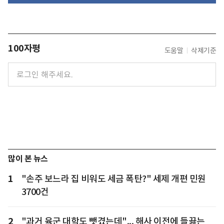
100자평
도움말
삭제기준
많이 본 뉴스
1
"손주 보느라 집 비워도 세금 폭탄?" 세제 개편 민원
3700건
2
"과거 육군 대학도 뺏겼는데"... 해사 이전에 들끓는