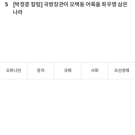
5
[박정훈 칼럼] 국방장관이 모택동 어록을 좌우명 삼은
나라
오피니언
정치
국제
사회
조선경제
문화·
조선
스포츠
건강
조선몰
연예
리더스
조선일보 공식 SNS