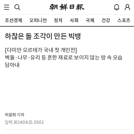
조선경제
오피니언
정치
사회
국제
건강
스포츠
하찮은 돌 조각이 만든 빅뱅
[다미안 오르테가 국내 첫 개인전]
벽돌·나무·유리 등 흔한 재료로 보이지 않는 땅 속 모습
담아내
허윤희 기자
입력
2014.04.15. 03:01