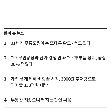
많이 본 뉴스
1
21세기 무릉도원에는 또다른 황도·백도 있다
2
"中 무인공장과 단가 경쟁 안 돼"… 車부품 성지, 공장
20% 멈췄다
3
가족 생계 위해 벼랑끝 시작, 3000원 추어탕으로
연매출 150억원 대박
4
부동산 치솟으니 커지는 집안 싸움