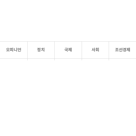
오피니언
정치
국제
사회
조선경제
문화·
조선
스포츠
건강
조선몰
연예
리더스
조선일보 공식 SNS
개인정보처리방침
사이트맵
Copyright 조선일보 All rights reserved. 무단 전재 및 재배포 금지.