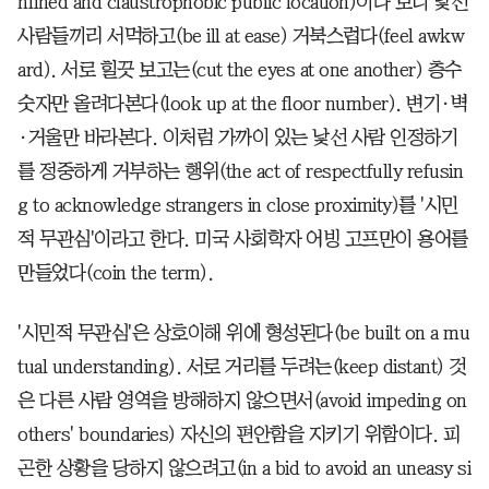
nfined and claustrophobic public location)이다 보니 낯선
사람들끼리 서먹하고(be ill at ease) 거북스럽다(feel awkw
ard). 서로 힐끗 보고는(cut the eyes at one another) 층수
숫자만 올려다본다(look up at the floor number). 변기·벽
·거울만 바라본다. 이처럼 가까이 있는 낯선 사람 인정하기
를 정중하게 거부하는 행위(the act of respectfully refusin
g to acknowledge strangers in close proximity)를 '시민
적 무관심'이라고 한다. 미국 사회학자 어빙 고프만이 용어를
만들었다(coin the term).
'시민적 무관심'은 상호이해 위에 형성된다(be built on a mu
tual understanding). 서로 거리를 두려는(keep distant) 것
은 다른 사람 영역을 방해하지 않으면서(avoid impeding on
others' boundaries) 자신의 편안함을 지키기 위함이다. 피
곤한 상황을 당하지 않으려고(in a bid to avoid an uneasy si