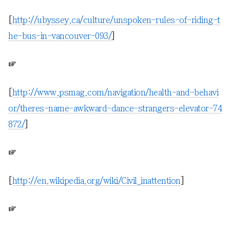
[
http://ubyssey.ca/culture/unspoken-rules-of-riding-t
he-bus-in-vancouver-093/
]
☞
[
http://www.psmag.com/navigation/health-and-behavi
or/theres-name-awkward-dance-strangers-elevator-74
872/
]
☞
[
http://en.wikipedia.org/wiki/Civil_inattention
]
☞