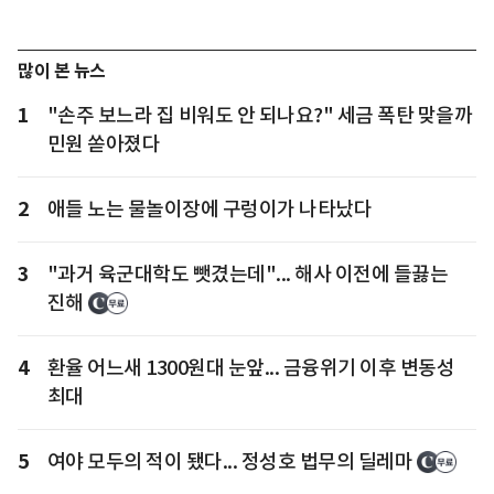
많이 본 뉴스
1
"손주 보느라 집 비워도 안 되나요?" 세금 폭탄 맞을까
민원 쏟아졌다
2
애들 노는 물놀이장에 구렁이가 나타났다
3
"과거 육군대학도 뺏겼는데"... 해사 이전에 들끓는
진해
4
환율 어느새 1300원대 눈앞... 금융위기 이후 변동성
최대
5
여야 모두의 적이 됐다... 정성호 법무의 딜레마