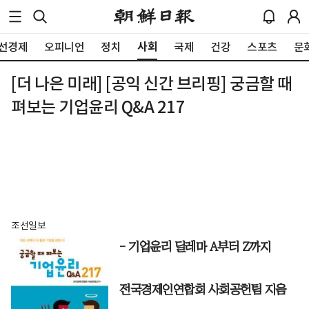
사회
선경제
오피니언
정치
국제
건강
스포츠
문
[더 나은 미래] [공익 신간 브리핑] 궁금할 때
펴보는 기업윤리 Q&A 217
조선일보
- 기업윤리 딜레마 A부터 Z까지
전국경제인연합회 사회공헌팀 지음