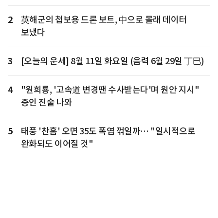
2
英해군의 첩보용 드론 보트, 中으로 몰래 데이터
보냈다
3
[오늘의 운세] 8월 11일 화요일 (음력 6월 29일 丁巳)
4
"원희룡, '고속道 변경땐 수사받는다'며 원안 지시"
증인 진술 나와
5
태풍 '찬홈' 오면 35도 폭염 꺾일까… "일시적으로
완화되도 이어질 것"