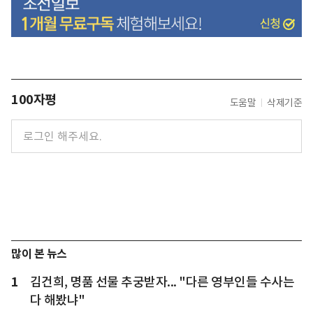
100자평
도움말
삭제기준
많이 본 뉴스
1
김건희, 명품 선물 추궁받자... "다른 영부인들 수사는
다 해봤냐"