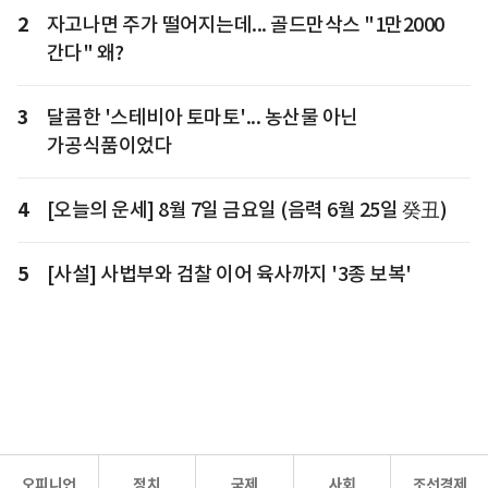
2
자고나면 주가 떨어지는데... 골드만삭스 "1만2000
간다" 왜?
3
달콤한 '스테비아 토마토'... 농산물 아닌
가공식품이었다
4
[오늘의 운세] 8월 7일 금요일 (음력 6월 25일 癸丑)
5
[사설] 사법부와 검찰 이어 육사까지 '3종 보복'
오피니언
정치
국제
사회
조선경제