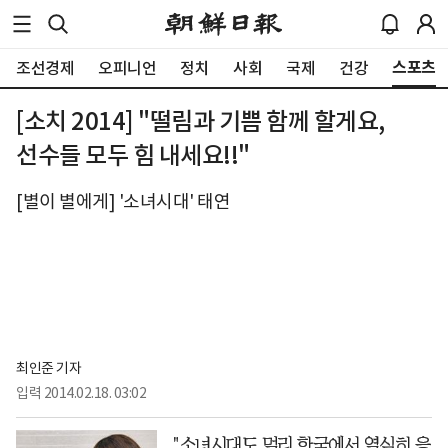
스포츠
조선경제
오피니언
정치
사회
국제
건강
[소치 2014] "떨림과 기쁨 함께 할게요,
선수들 모두 힘 내세요!!"
[별이 별에게] '소녀시대' 태연
최인준 기자
입력
2014.02.18. 03:02
"소녀시대도 멀리 한국에서 열심히 응