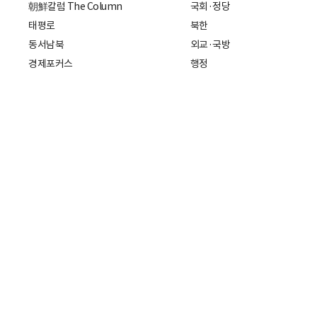
朝鮮칼럼 The Column
국회·정당
태평로
북한
동서남북
외교·국방
경제포커스
행정
만물상
에스프레소
국제
데스크에서
국제 일반
기자의 시각
미국
특파원 칼럼
중국
|
일본
기자수첩
아시아
팔면봉
유럽
ESSAY
중동·아프리카·중남미
전문가 칼럼
해외토픽
주소: 서울특별시 중구 세종대로21
개인정보처리방침
청소년보호정