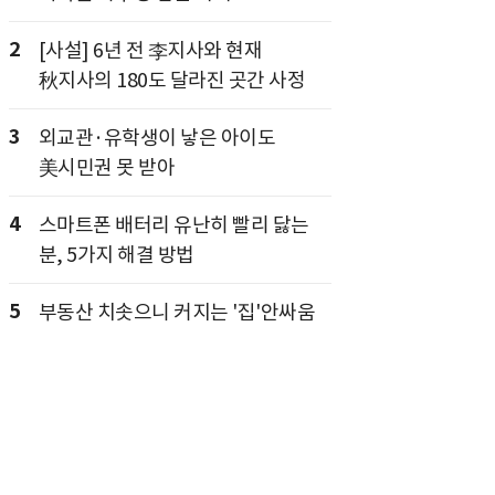
2
[사설] 6년 전 李지사와 현재
秋지사의 180도 달라진 곳간 사정
3
외교관·유학생이 낳은 아이도
美시민권 못 받아
4
스마트폰 배터리 유난히 빨리 닳는
분, 5가지 해결 방법
5
부동산 치솟으니 커지는 '집'안싸움