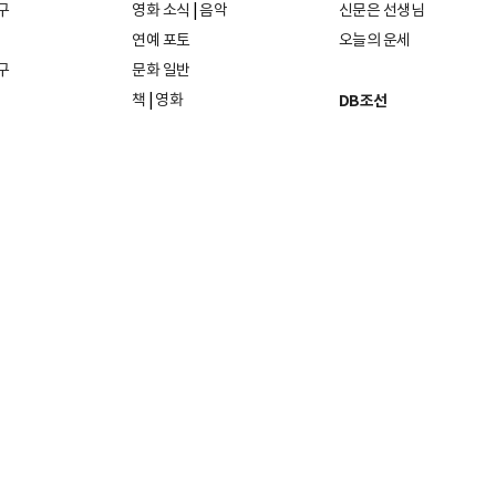
구
영화 소식
|
음악
신문은 선생님
연예 포토
오늘의 운세
구
문화 일반
책
|
영화
DB조선
음악
|
공연
지면 PDF보기
미술·전시
인물검색
포토
종교·학술
사진검색
방송·미디어
뉴스 라이브러리
건축·디자인
뉴스Q
패션·뷰티
뉴스레터
여행
|
음식·맛집
리빙
26일
발행인·편집인: 홍준호
및 재배포 금지.