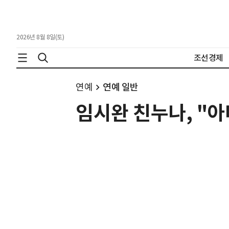
2026년 8월 8일(토)
조선경제
연예
연예 일반
임시완 친누나, "