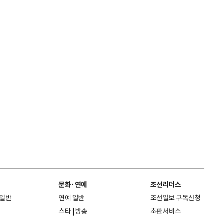
문화·연예
조선리더스
 일반
연예 일반
조선일보 구독신청
스타
|
방송
초판서비스