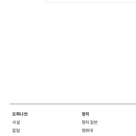
오피니언
정치
사설
정치 일반
칼럼
청와대